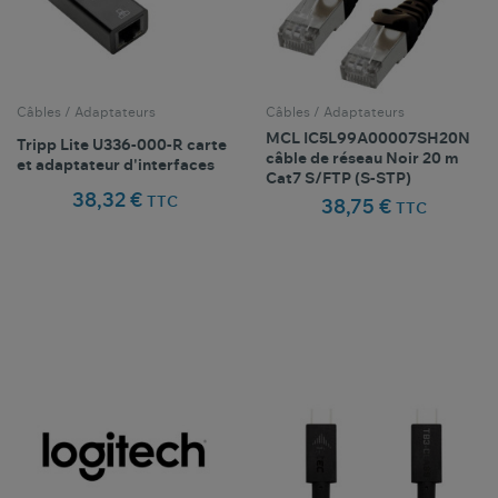
Câbles / Adaptateurs
Câbles / Adaptateurs
MCL IC5L99A00007SH20N
Tripp Lite U336-000-R carte
câble de réseau Noir 20 m
et adaptateur d'interfaces
Cat7 S/FTP (S-STP)
38,32 €
TTC
38,75 €
TTC
Comparer ce
Comparer ce
favorite_border
favorite_border
Favoris
Favoris
produit
produit