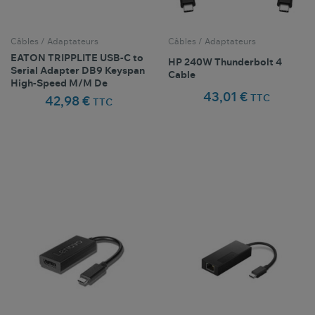
Câbles / Adaptateurs
Câbles / Adaptateurs
EATON TRIPPLITE USB-C to
HP 240W Thunderbolt 4
Serial Adapter DB9 Keyspan
Cable
High-Speed M/M De
43,01 €
TTC
42,98 €
TTC
Comparer ce
Comparer ce
favorite_border
favorite_border
Favoris
Favoris
produit
produit