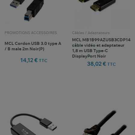
PROMOTIONS ACCESSOIRES
Câbles / Adaptateurs
MCL MB1B99AZUSB3CDP14
MCL Cordon USB 3.0 type A
câble vidéo et adaptateur
/ B male 2m Noir(P)
1,8 m USB Type-C
DisplayPort Noir
14,12 €
TTC
38,02 €
TTC
Comparer ce
Comparer ce
favorite_border
favorite_border
Favoris
Favoris
produit
produit