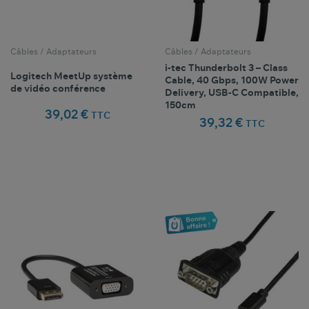
Câbles / Adaptateurs
Câbles / Adaptateurs
i-tec Thunderbolt 3 – Class
Logitech MeetUp système
Cable, 40 Gbps, 100W Power
de vidéo conférence
Delivery, USB-C Compatible,
150cm
39,02 €
TTC
39,32 €
TTC
Comparer ce
Comparer ce
favorite_border
favorite_border
Favoris
Favoris
produit
produit