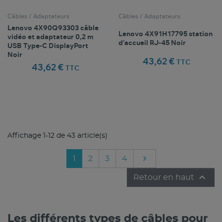
Câbles / Adaptateurs
Câbles / Adaptateurs
Lenovo 4X90Q93303 câble
Lenovo 4X91H17795 station
vidéo et adaptateur 0,2 m
d'accueil RJ-45 Noir
USB Type-C DisplayPort
Noir
43,62 €
TTC
43,62 €
TTC
Comparer ce
Comparer ce
favorite_border
favorite_border
Favoris
Favoris
produit
produit
Affichage 1-12 de 43 article(s)

Suivant
1
2
3
4

Retour en haut
Les différents types de câbles pour