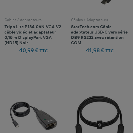
Câbles / Adaptateurs
Câbles / Adaptateurs
Tripp Lite P134-06N-VGA-V2
StarTech.com Câble
câble vidéo et adaptateur
adaptateur USB-C vers série
0,15 m DisplayPort VGA
DB9 RS232 avec rétention
(HD15) Noir
COM
40,99 €
41,98 €
TTC
TTC
Comparer ce
Comparer ce
favorite_border
favorite_border
Favoris
Favoris
produit
produit