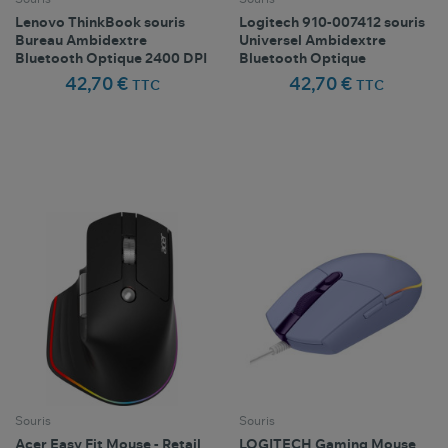
Lenovo ThinkBook souris
Logitech 910-007412 souris
Bureau Ambidextre
Universel Ambidextre
Bluetooth Optique 2400 DPI
Bluetooth Optique
42,70 €
42,70 €
TTC
TTC
Comparer ce
Comparer ce
favorite_border
favorite_border
Favoris
Favoris
produit
produit
Souris
Souris
Acer Easy Fit Mouse​ - Retail
LOGITECH Gaming Mouse