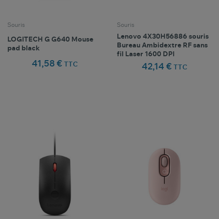
Souris
Souris
Lenovo 4X30H56886 souris
LOGITECH G G640 Mouse
Bureau Ambidextre RF sans
pad black
fil Laser 1600 DPI
41,58 €
TTC
42,14 €
TTC
Comparer ce
Comparer ce
favorite_border
favorite_border
Favoris
Favoris
produit
produit