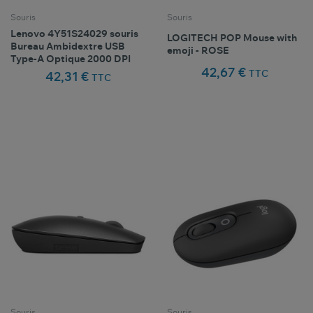
Souris
Souris
Lenovo 4Y51S24029 souris
LOGITECH POP Mouse with
Bureau Ambidextre USB
emoji - ROSE
Type-A Optique 2000 DPI
42,67 €
TTC
42,31 €
TTC
Comparer ce
Comparer ce
favorite_border
favorite_border
Favoris
Favoris
produit
produit
Souris
Souris