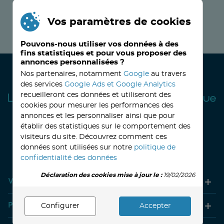
Vos paramètres de cookies
JE M’INSCRIS MAINTENANT !
Pouvons-nous utiliser vos données à des
fins statistiques et pour vous proposer des
annonces personnalisées ?
Nos partenaires, notamment
Google
au travers
des services
Google Ads et Google Analytics
recueilleront ces données et utiliseront des
cookies pour mesurer les performances des
annonces et les personnaliser ainsi que pour
établir des statistiques sur le comportement des
visiteurs du site. Découvrez comment ces
32, avenue Haussmann
33390 BLAYE
Lundi
14h-18h
Mardi à vendredi
8h30-12h00 - 14h-18h
données sont utilisées sur notre
politique de
Le Samedi
9h30 - 12h30
confidentialité des données
Déclaration des cookies mise à jour le :
19/02/2026
Votre compte
Produits
Configurer
Accepter