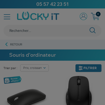
05 57 42 23 51
0
RETOUR
Souris d'ordinateur
FILTRER
Trier par :