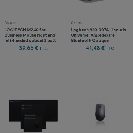
Souris
Souris
LOGITECH M240 for
Logitech 910-007411 souris
Business Mouse right and
Universel Ambidextre
left-handed optical 3 butt
Bluetooth Optique
39,66 €
41,48 €
TTC
TTC
Comparer ce
Comparer ce
favorite_border
favorite_border
Favoris
Favoris
produit
produit