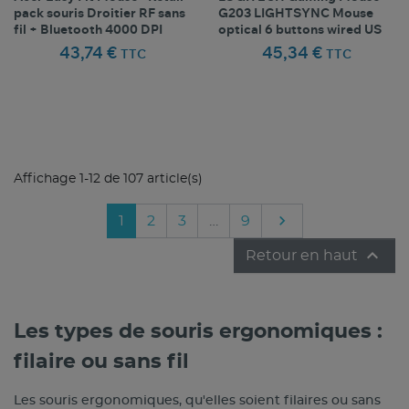
pack souris Droitier RF sans
G203 LIGHTSYNC Mouse
fil + Bluetooth 4000 DPI
optical 6 buttons wired US
43,74 €
45,34 €
TTC
TTC
Comparer ce
Comparer ce
favorite_border
favorite_border
Favoris
Favoris
produit
produit
Affichage 1-12 de 107 article(s)

Suivant
1
2
3
…
9

Retour en haut
Les types de souris ergonomiques :
filaire ou sans fil
Les souris ergonomiques, qu'elles soient filaires ou sans