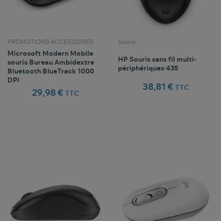
PROMOTIONS ACCESSOIRES
Souris
Microsoft Modern Mobile
HP Souris sans fil multi-
souris Bureau Ambidextre
périphériques 435
Bluetooth BlueTrack 1000
DPI
38,81 €
TTC
29,98 €
TTC
Comparer ce
Comparer ce
favorite_border
favorite_border
Favoris
Favoris
produit
produit