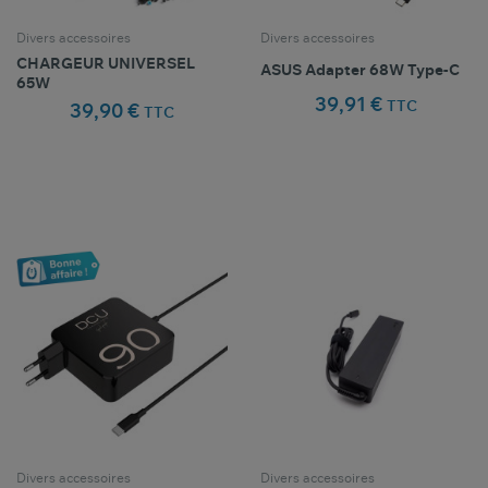
Divers accessoires
Divers accessoires
CHARGEUR UNIVERSEL
ASUS Adapter 68W Type-C
65W
39,91 €
TTC
39,90 €
TTC
Comparer ce
Comparer ce
favorite_border
favorite_border
Favoris
Favoris
produit
produit
Divers accessoires
Divers accessoires