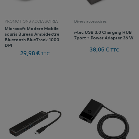
PROMOTIONS ACCESSOIRES
Divers accessoires
Microsoft Modern Mobile
i-tec USB 3.0 Charging HUB
souris Bureau Ambidextre
7port + Power Adapter 36 W
Bluetooth BlueTrack 1000
DPI
38,05 €
TTC
29,98 €
TTC
Comparer ce
Comparer ce
favorite_border
favorite_border
Favoris
Favoris
produit
produit