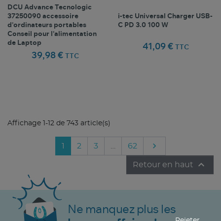
DCU Advance Tecnologic
37250090 accessoire
i-tec Universal Charger USB-
d'ordinateurs portables
C PD 3.0 100 W
Conseil pour l'alimentation
de Laptop
41,09 €
TTC
39,98 €
TTC
Comparer ce
Comparer ce
favorite_border
favorite_border
Favoris
Favoris
produit
produit
Affichage 1-12 de 743 article(s)

Suivant
1
2
3
…
62

Retour en haut
Ne manquez plus les
Rejeter