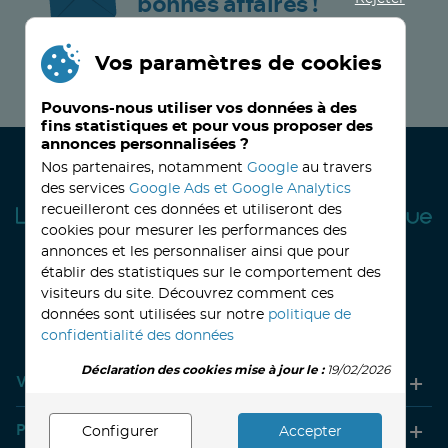
bonnes affaires !
Vos paramètres de cookies
JE M’INSCRIS MAINTENANT !
Pouvons-nous utiliser vos données à des
fins statistiques et pour vous proposer des
annonces personnalisées ?
Nos partenaires, notamment
Google
au travers
des services
Google Ads et Google Analytics
recueilleront ces données et utiliseront des
cookies pour mesurer les performances des
annonces et les personnaliser ainsi que pour
établir des statistiques sur le comportement des
visiteurs du site. Découvrez comment ces
32, avenue Haussmann
33390 BLAYE
Lundi
14h-18h
Mardi à vendredi
8h30-12h00 - 14h-18h
données sont utilisées sur notre
politique de
Le Samedi
9h30 - 12h30
confidentialité des données
Déclaration des cookies mise à jour le :
19/02/2026
Votre compte
Produits
Configurer
Accepter