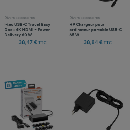
Divers accessoires
Divers accessoires
i-tec USB-C Travel Easy
HP Chargeur pour
Dock 4K HDMI + Power
ordinateur portable USB-C
Delivery 60 W
65 W
38,47 €
38,84 €
TTC
TTC
Comparer ce
Comparer ce
favorite_border
favorite_border
Favoris
Favoris
produit
produit