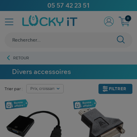
05 57 42 23 51
0
RETOUR
Divers accessoires
FILTRER
Trier par :