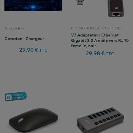
Accessoires
PROMOTIONS ACCESSOIRES
V7 Adaptateur Ethernet
Cotation - Chargeur
Gigabit 3.0 A mâle vers RJ45
femelle, noir
29,90 €
TTC
29,98 €
TTC
Comparer ce
Comparer ce
favorite_border
favorite_border
Favoris
Favoris
produit
produit