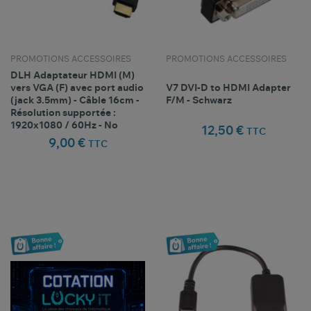
PROMOTIONS ACCESSOIRES
PROMOTIONS ACCESSOIRES
DLH Adaptateur HDMI (M)
vers VGA (F) avec port audio
V7 DVI-D to HDMI Adapter
(jack 3.5mm) - Câble 16cm -
F/M - Schwarz
Résolution supportée :
1920x1080 / 60Hz - No
12,50 €
TTC
9,00 €
TTC
Comparer ce
Comparer ce
favorite_border
favorite_border
Favoris
Favoris
produit
produit