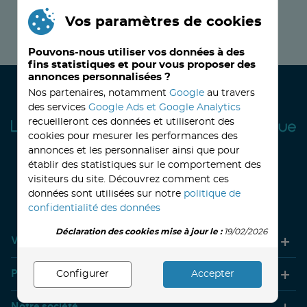
Vos paramètres de cookies
JE M’INSCRIS MAINTENANT !
Pouvons-nous utiliser vos données à des
fins statistiques et pour vous proposer des
annonces personnalisées ?
Nos partenaires, notamment
Google
au travers
des services
Google Ads et Google Analytics
recueilleront ces données et utiliseront des
cookies pour mesurer les performances des
annonces et les personnaliser ainsi que pour
établir des statistiques sur le comportement des
visiteurs du site. Découvrez comment ces
32, avenue Haussmann
33390 BLAYE
Lundi
14h-18h
Mardi à vendredi
8h30-12h00 - 14h-18h
données sont utilisées sur notre
politique de
Le Samedi
9h30 - 12h30
confidentialité des données
Déclaration des cookies mise à jour le :
19/02/2026
Votre compte
Produits
Configurer
Accepter
Notre société