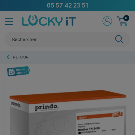
05 57 42 23 51
0
RETOUR