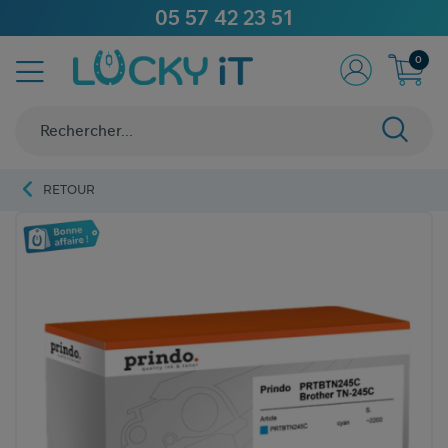
05 57 42 23 51
0
RETOUR