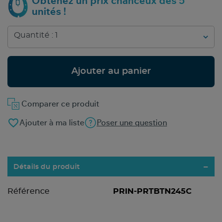
Obtenez un prix chanceux dès 5
unités !
Ajouter au panier
Comparer ce produit
favorite_border
Ajouter à ma liste
Poser une question
Détails du produit
Référence
PRIN-PRTBTN245C