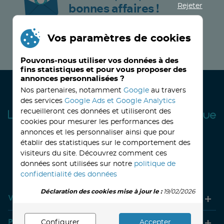
Rejeter
bonnes affaires !
Vos paramètres de cookies
JE M’INSCRIS MAINTENANT !
Pouvons-nous utiliser vos données à des
fins statistiques et pour vous proposer des
annonces personnalisées ?
Nos partenaires, notamment
Google
au travers
des services
Google Ads et Google Analytics
recueilleront ces données et utiliseront des
cookies pour mesurer les performances des
annonces et les personnaliser ainsi que pour
établir des statistiques sur le comportement des
visiteurs du site. Découvrez comment ces
32, avenue Haussmann
33390 BLAYE
Lundi
14h-18h
Mardi à vendredi
8h30-12h00 - 14h-18h
données sont utilisées sur notre
politique de
Le Samedi
9h30 - 12h30
confidentialité des données
Déclaration des cookies mise à jour le :
19/02/2026
Votre compte
Produits
Configurer
Accepter