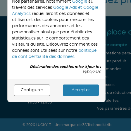
Ne manquez pl
Nos partenaires, notamment
Google
au
travers des services
Google Ads et Google
Analytics
recueilleront ces données et
utiliseront des cookies pour mesurer les
performances des annonces et les
personnaliser ainsi que pour établir des
statistiques sur le comportement des
visiteurs du site. Découvrez comment ces
Service client
Votre compte
05 57 42 23 51
données sont utilisées sur notre
politique
Contactez-nous par email
Informations pers
de confidentialité des données
32, avenue Haussmann
Retours produit
33390 BLAYE
Déclaration des cookies mise à jour le :
Lundi
Commandes
19/02/2026
14h-18h
Avoirs
Mardi à vendredi
Adresses
8h30-12h00 - 14h-18h
Configurer
Accepter
Bons de réduction
Le Samedi
Mes alertes
9h30 - 12h30
Vos paramètres d
© 2026
LUCKY iT -
Une marque de 3S Technodistrib