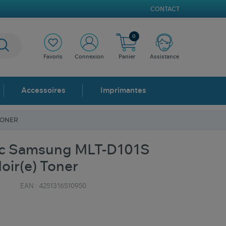
CONTACT
0
Favoris
Connexion
Panier
Assistance
Accessoires
Imprimantes
TONER
ec Samsung MLT-D101S
oir(e) Toner
EAN :
4251316510950