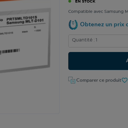
EN STOCK
Compatible avec Samsung MLT
Obtenez un prix c
favorite_border
Comparer ce produit