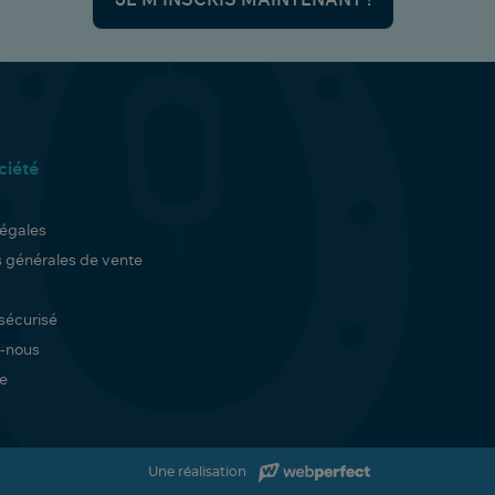
ciété
légales
s générales de vente
sécurisé
-nous
te
Une réalisation