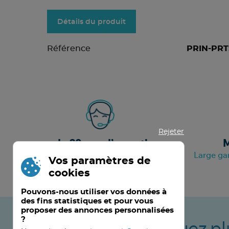
Détails du produit
Référence
PRIN-PRT
Rejeter
+ de 20 ans d’expertise
M
A votre service depuis septembre 2000
Large ga
Vos paramètres de
cookies
Pouvons-nous utiliser vos données à
des fins statistiques et pour vous
proposer des annonces personnalisées
?