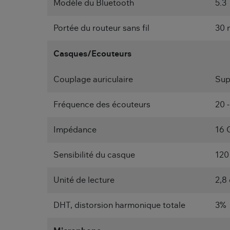
Modèle du Bluetooth
5.3
Portée du routeur sans fil
30 
Casques/Ecouteurs
Couplage auriculaire
Sup
Fréquence des écouteurs
20 
Impédance
16 
Sensibilité du casque
120
Unité de lecture
2,8
DHT, distorsion harmonique totale
3%