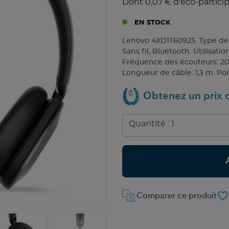
Dont 0,07 € d'éco-partici
EN STOCK
Lenovo 4XD1T60925. Type de 
Sans fil, Bluetooth. Utilisa
Fréquence des écouteurs: 20 -
Longueur de câble: 1,3 m. Poi
Obtenez un prix c
favorite_border
Comparer ce produit