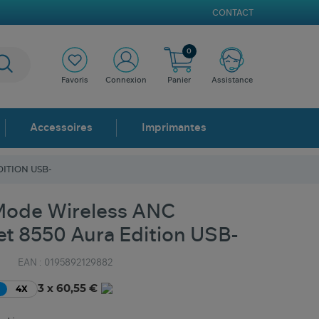
CONTACT
0
Favoris
Connexion
Panier
Assistance
Accessoires
Imprimantes
ITION USB-
ode Wireless ANC
t 8550 Aura Edition USB-
EAN :
0195892129882
3 x 60,55 €
4X