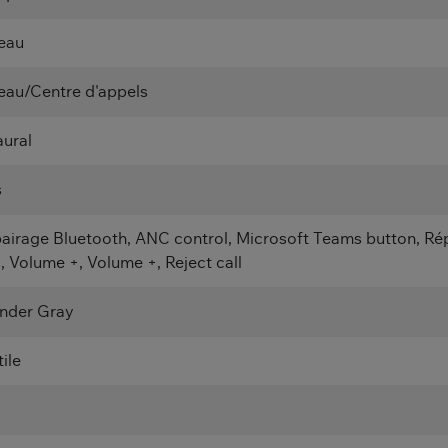
eau
eau/Centre d'appels
aural
s
airage Bluetooth, ANC control, Microsoft Teams button, Répo
s, Volume +, Volume +, Reject call
nder Gray
ile