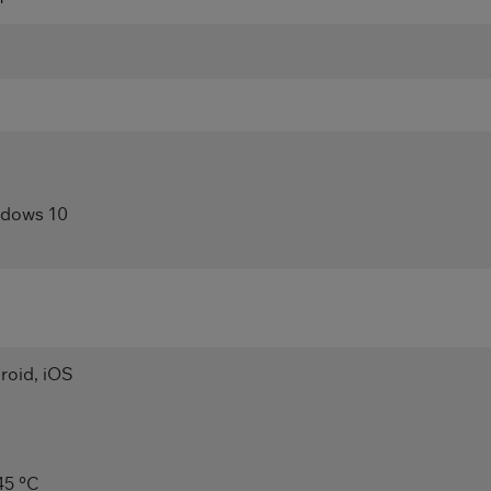
dows 10
roid, iOS
45 °C