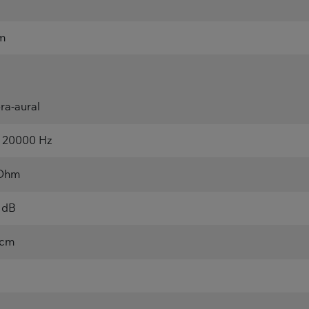
m
ra-aural
- 20000 Hz
Ohm
 dB
 cm