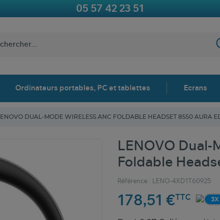
05 57 42 23 51
Ordinateurs portables, PC et tablettes
Ecrans
LENOVO DUAL-MODE WIRELESS ANC FOLDABLE HEADSET 8550 AURA ED
LENOVO Dual-M
Foldable Headse
Référence :
LENO-4XD1T60925
178,51 €
TTC
3X