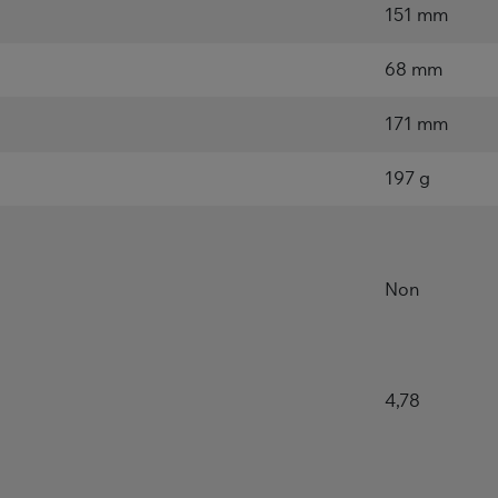
151 mm
68 mm
171 mm
197 g
Non
4,78