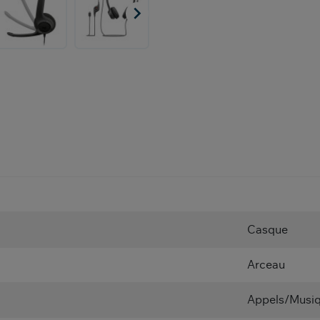

Casque
Arceau
Appels/Musi