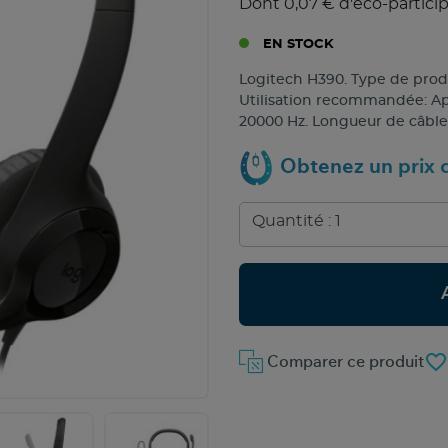
Dont 0,07 € d'éco-partici
EN STOCK
Logitech H390. Type de produ
Utilisation recommandée: Ap
20000 Hz. Longueur de câble: 
Obtenez un prix c
favorite_border
Comparer ce produit