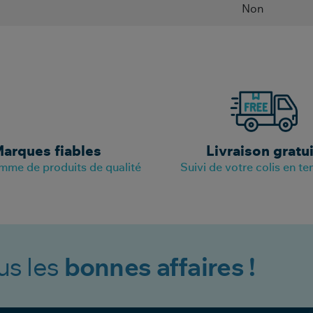
Non
arques fiables
Livraison gratu
mme de produits de qualité
Suivi de votre colis en te
us les
bonnes affaires !