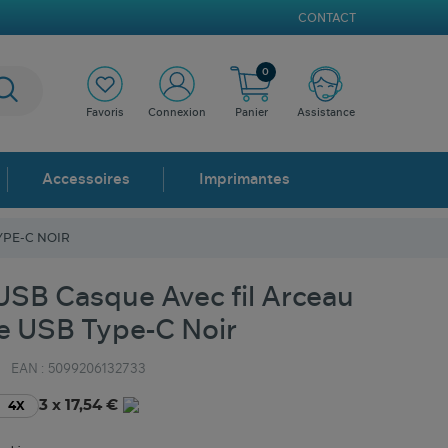
CONTACT
0
Favoris
Connexion
Panier
Assistance
Accessoires
Imprimantes
YPE-C NOIR
USB Casque Avec fil Arceau
 USB Type-C Noir
EAN :
5099206132733
3 x 17,54 €
4X