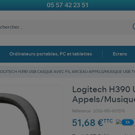
05 57 42 23 51
Ordinateurs portables, PC et tablettes
Ecrans
LOGITECH H390 USB CASQUE AVEC FIL ARCEAU APPELS/MUSIQUE USB T
Logitech H390 
Appels/Musique
Référence :
LOGI-981-001576
51,68 €
TTC
3X