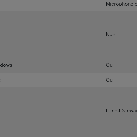
Microphone b
Non
indows
Oui
c
Oui
Forest Stewa