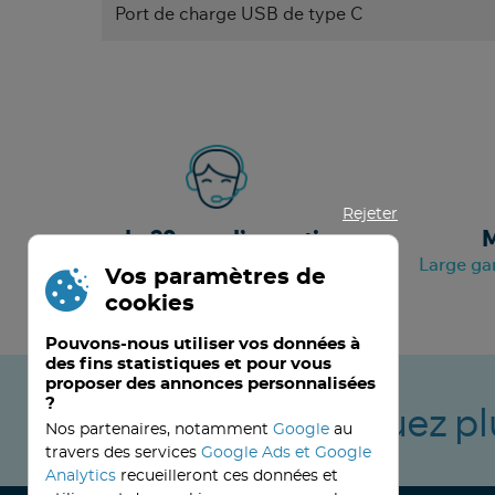
Port de charge USB de type C
Rejeter
+ de 20 ans d’expertise
M
A votre service depuis septembre 2000
Large ga
Vos paramètres de
cookies
Pouvons-nous utiliser vos données à
des fins statistiques et pour vous
proposer des annonces personnalisées
?
Ne manquez pl
Nos partenaires, notamment
Google
au
travers des services
Google Ads et Google
Analytics
recueilleront ces données et