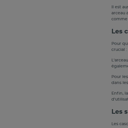
Il est a
arceau a
comme l
Les 
Pour qu'
crucial 
L'arceau
égaleme
Pour le
dans le
Enfin, l
d'utilisa
Les 
Les casq