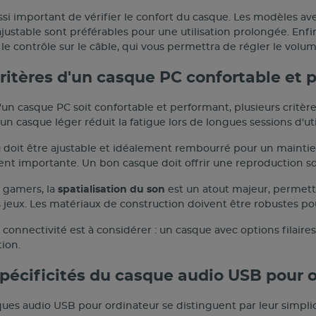
ussi important de vérifier le confort du casque. Les modèles a
justable sont préférables pour une utilisation prolongée. Enf
e contrôle sur le câble, qui vous permettra de régler le volu
critères d'un casque PC confortable et 
un casque PC soit confortable et performant, plusieurs critèr
: un casque léger réduit la fatigue lors de longues sessions d'uti
 doit être ajustable et idéalement rembourré pour un maintien
nt importante. Un bon casque doit offrir une reproduction son
s gamers, la
spatialisation du son
est un atout majeur, permet
s jeux. Les matériaux de construction doivent être robustes po
a connectivité est à considérer : un casque avec options filaires 
tion.
spécificités du casque audio USB pour 
ues audio USB pour ordinateur se distinguent par leur simplici