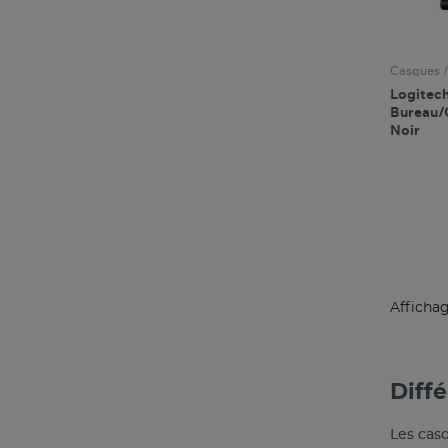
Casques /
Logitech
Bureau/
Noir
Affichag
Diffé
Les casq