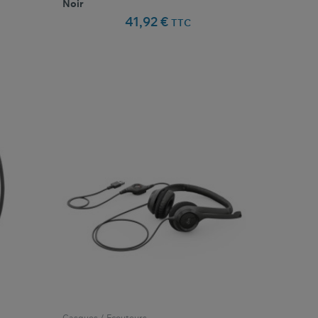
Noir
41,92 €
TTC
favorite_border
oris
Comparer ce produit
Favoris
Casques / Ecouteurs