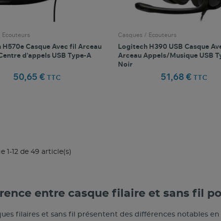
 Ecouteurs
Casques / Ecouteurs
 H570e Casque Avec fil Arceau
Logitech H390 USB Casque Ave
Centre d'appels USB Type-A
Arceau Appels/Musique USB T
Noir
50,65 €
51,68 €
TTC
TTC
favorite_border
favorite_border
Comparer ce produit
Favoris
Comparer ce produit
Fav
e 1-12 de 49 article(s)
rence entre casque filaire et sans fil p
ues filaires et sans fil présentent des différences notables en