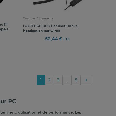
Casques / Ecouteurs
c fil
LOGITECH USB Headset H570e
ype-C
Headset on-ear wired
52,44 €
TTC
favorite_border
oris
Comparer ce produit
Favoris

Suivant
1
2
3
…
5
our PC
 termes d'utilisation et de performance. Les