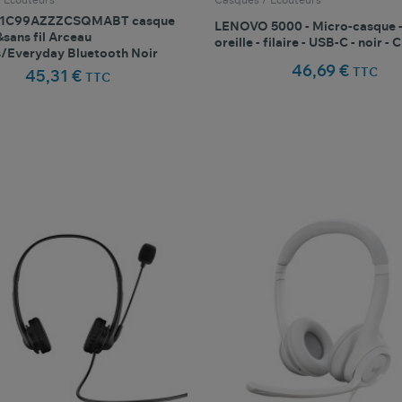
1C99AZZZCSQMABT casque
LENOVO 5000 - Micro-casque -
&sans fil Arceau
oreille - filaire - USB-C - noir - C
/Everyday Bluetooth Noir
46,69 €
TTC
45,31 €
TTC
favorite_border
favorite_border
Comparer ce produit
Favoris
Comparer ce produit
Fav