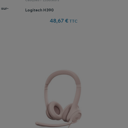
 sur-
Logitech H390
48,67 €
TTC
favorite_border
oris
Comparer ce produit
Favoris