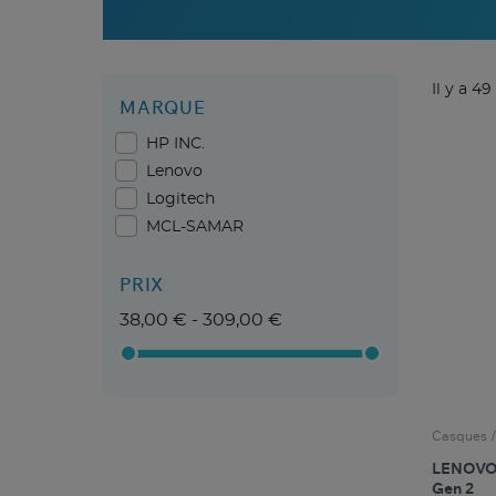
Il y a 49
MARQUE
HP INC.
Lenovo
Logitech
MCL-SAMAR
PRIX
38,00 € - 309,00 €
Casques /
LENOVO 
Gen 2