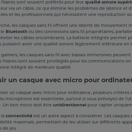
filaires sont souvent préférés pour leur
qualité sonore supér
teur via un câble, ce qui élimine les problèmes de latence et 
les et les professionnels qui nécessitent une reproduction so
che, les casques sans fil offrent une liberté de mouvement in
le
Bluetooth
ou des connexions sans fil propriétaires, parfa
éviter les câbles encombrants. La batterie intégrée permet plu
 puissent avoir une qualité sonore légèrement inférieure en m
s gamers, les casques sans fil avec basses immersives peuvent 
 filaires sont souvent privilégiés pour les communications en 
one intégré de meilleure qualité.
sir un casque avec micro pour ordinate
isir un casque avec micro pour ordinateur, plusieurs critères 
du microphone est essentielle, surtout si vous prévoyez de l'ut
e. Un bon micro doit être
unidirectionnel
pour capter uniquemen
 la
connectivité
est un autre aspect à considérer. Les casques
ibilité maximale, permettant de les utiliser sur différents appa
 de jeu.