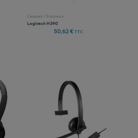
Casques / Ecouteurs
Logitech H390
50,62 €
TTC
favorite_border
oris
Comparer ce produit
Favoris