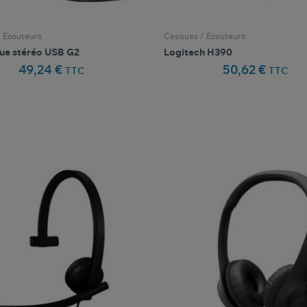
 Ecouteurs
Casques / Ecouteurs
ue stéréo USB G2
Logitech H390
49,24 €
50,62 €
TTC
TTC
favorite_border
favorite_border
Comparer ce produit
Favoris
Comparer ce produit
Fav