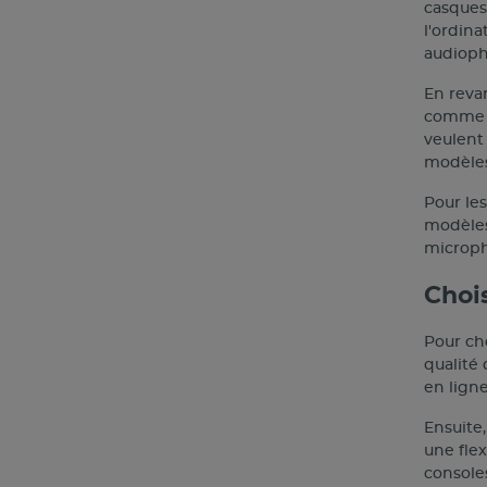
casques 
l'ordina
audiophi
En revan
comme 
veulent 
modèles
Pour le
modèles
microph
Choi
Pour cho
qualité 
en lign
Ensuite,
une flex
consoles