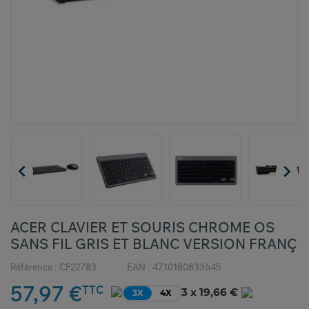


ACER CLAVIER ET SOURIS CHROME OS
SANS FIL GRIS ET BLANC VERSION FRANÇ
Référence :
CF22783
EAN :
4710180833645
57,97 €
TTC
3 x 19,66 €
3X
4X