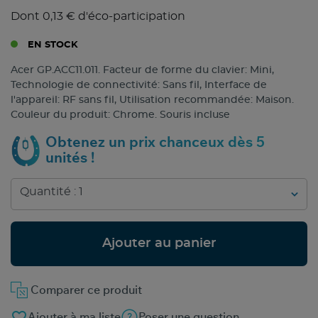
Dont 0,13 € d'éco-participation
EN STOCK
Acer GP.ACC11.011. Facteur de forme du clavier: Mini,
Technologie de connectivité: Sans fil, Interface de
l'appareil: RF sans fil, Utilisation recommandée: Maison.
Couleur du produit: Chrome. Souris incluse
Obtenez un prix chanceux dès 5
unités !
Ajouter au panier
Comparer ce produit
favorite_border
Ajouter à ma liste
Poser une question