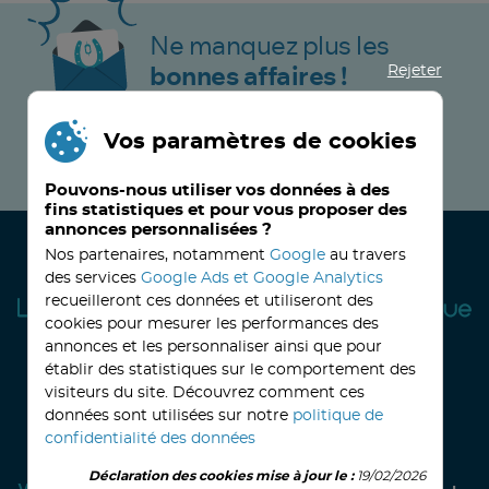
Ne manquez plus les
Rejeter
bonnes affaires !
Vos paramètres de cookies
JE M’INSCRIS MAINTENANT !
Pouvons-nous utiliser vos données à des
fins statistiques et pour vous proposer des
annonces personnalisées ?
Nos partenaires, notamment
Google
au travers
des services
Google Ads et Google Analytics
recueilleront ces données et utiliseront des
cookies pour mesurer les performances des
annonces et les personnaliser ainsi que pour
établir des statistiques sur le comportement des
visiteurs du site. Découvrez comment ces
32, avenue Haussmann
33390 BLAYE
Lundi
14h-18h
Mardi à vendredi
8h30-12h00 - 14h-18h
données sont utilisées sur notre
politique de
Le Samedi
9h30 - 12h30
confidentialité des données
Déclaration des cookies mise à jour le :
19/02/2026