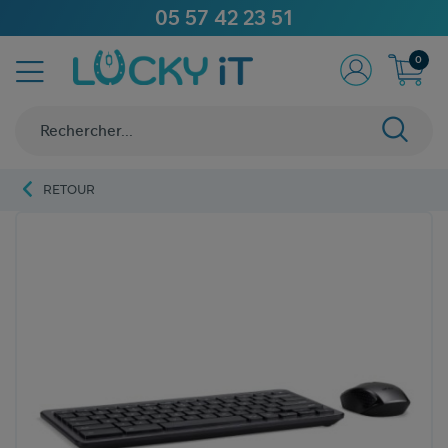
05 57 42 23 51
0
RETOUR