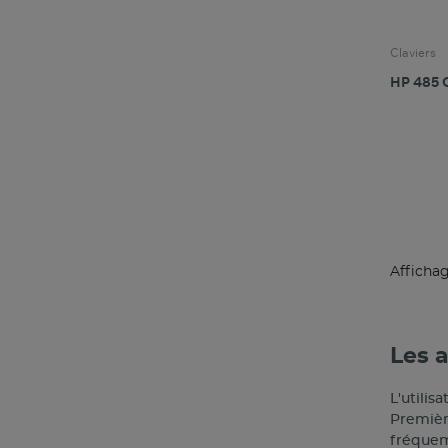
Claviers
HP 485 
Affichage
Les 
L'utilis
Première
fréquem