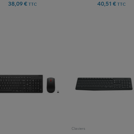
38,09 €
40,51 €
TTC
TTC
favorite_border
favorite_border
Comparer ce produit
Favoris
Comparer ce produit
Fav
Claviers