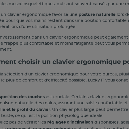
bles musculosquelettiques, qui sont souvent causés par une ma
, un clavier ergonomique favorise une
posture naturelle
lors d
ée pour que vos mains restent dans une position confortable e
éral lors d'une utilisation prolongée.
l'investissement dans un clavier ergonomique peut également av
ne frappe plus confortable et moins fatigante peut vous perme
ement.
ent choisir un clavier ergonomique p
 la sélection d'un clavier ergonomique pour votre bureau, plu
 le plus de confort et d'efficacité possible. Lucky iT vous conse
sposition des touches
est cruciale. Certains claviers ergonomi
linaison naturelle des mains, assurant une saisie confortable et 
ille et le profil du clavier
. Un clavier plus large peut permettre
 buste, ce qui est la position physiologique idéale.
liez pas de vérifier les
réglages d'inclinaison
disponibles, adapt
, la
présence d'un repose-poignet
peut améliorer le confort g