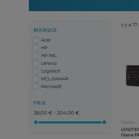
Il y a 77
MARQUE
Acer
HP
HP INC.
Lenovo
Logitech
MCL-SAMAR
Microsoft
PRIX
38,00 € - 204,00 €
Claviers
LOGITEC
filaire F