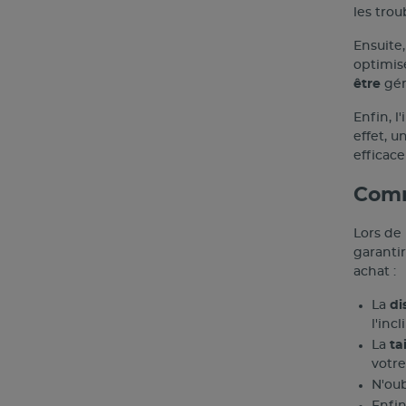
les trou
Ensuite
optimis
être
gén
Enfin, 
effet, u
efficac
Comm
Lors de
garantir
achat :
La
di
l'inc
La
ta
votre
N'oub
Enfin