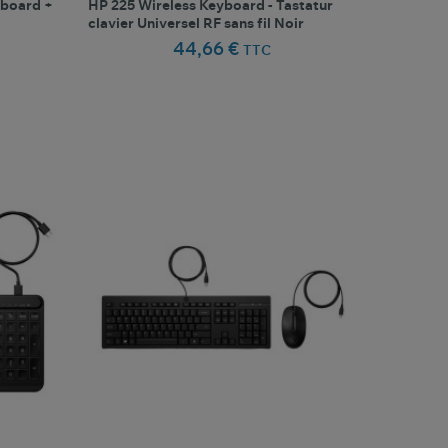
board +
HP 225 Wireless Keyboard - Tastatur
clavier Universel RF sans fil Noir
44,66 €
TTC
favorite_border
oris
Comparer ce produit
Favoris