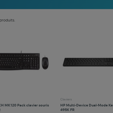
 produits.
Claviers
H MK120 Pack clavier souris
HP Multi-Device Dual-Mode K
R
495K FR