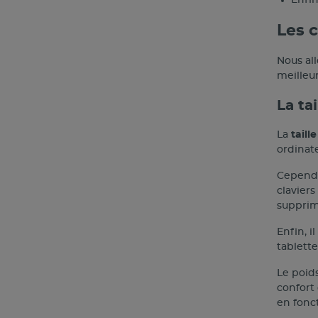
Les c
Nous all
meilleur
La tai
La
taille
ordinate
Cependan
clavier
supprim
Enfin, 
tablette
Le poids
confort 
en fonct