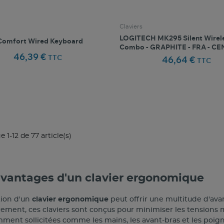
Claviers
LOGITECH MK295 Silent Wirel
Comfort Wired Keyboard
Combo - GRAPHITE - FRA - C
46,39 €
TTC
46,64 €
TTC
favorite_border
favorite_border
Comparer ce produit
Favoris
Comparer ce produit
Fav
 1-12 de 77 article(s)
avantages d'un clavier ergonomique
ation d'un
clavier ergonomique
peut offrir une multitude d'avan
ment, ces claviers sont conçus pour minimiser les tensions mu
ment sollicitées comme les mains, les avant-bras et les poigne