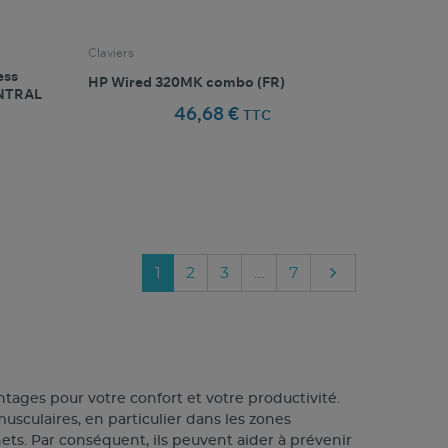
Claviers
ess
HP Wired 320MK combo (FR)
ENTRAL
46,68 €
TTC
favorite_border
oris
Comparer ce produit
Favoris

Suivant
1
2
3
…
7
tages pour votre confort et votre productivité.
sculaires, en particulier dans les zones
ts. Par conséquent, ils peuvent aider à prévenir