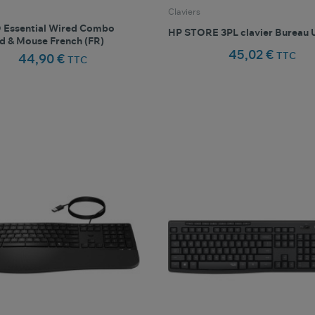
Claviers
Essential Wired Combo
HP STORE 3PL clavier Bureau 
d & Mouse French (FR)
45,02 €
TTC
44,90 €
TTC
favorite_border
favorite_border
Comparer ce produit
Favoris
Comparer ce produit
Fav