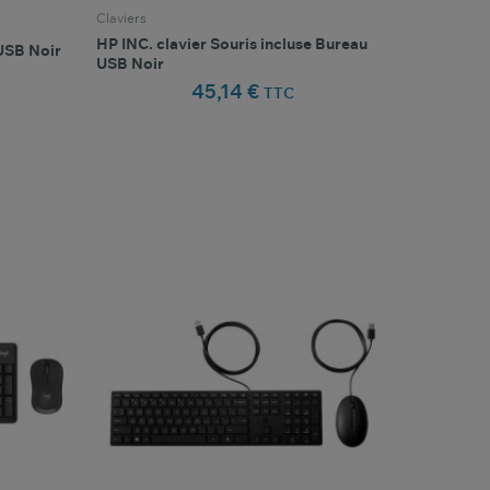
Claviers
HP INC. clavier Souris incluse Bureau
USB Noir
USB Noir
45,14 €
TTC
favorite_border
oris
Comparer ce produit
Favoris