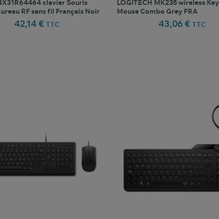
4X31R64464 clavier Souris
LOGITECH MK235 wireless Key
Bureau RF sans fil Français Noir
Mouse Combo Grey FRA
42,14 €
43,06 €
TTC
TTC
favorite_border
favorite_border
Comparer ce produit
Favoris
Comparer ce produit
Fav