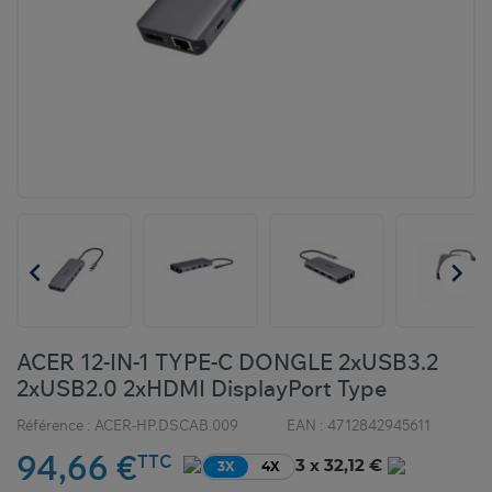


ACER 12-IN-1 TYPE-C DONGLE 2xUSB3.2
2xUSB2.0 2xHDMI DisplayPort Type
Référence :
ACER-HP.DSCAB.009
EAN :
4712842945611
94,66 €
TTC
3 x 32,12 €
3X
4X