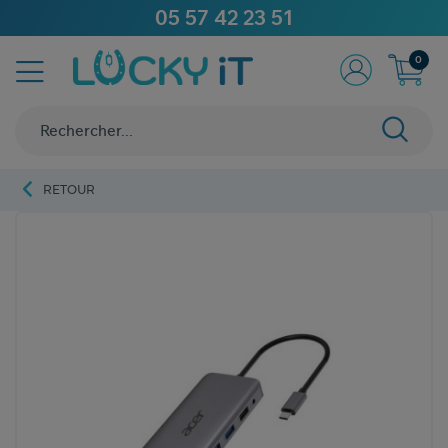
05 57 42 23 51
0
RETOUR