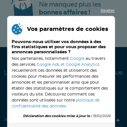
Ne manquez plus les
Rejeter
bonnes affaires !
Vos paramètres de cookies
JE M’INSCRIS MAINTENANT !
Pouvons-nous utiliser vos données à des
fins statistiques et pour vous proposer des
annonces personnalisées ?
Nos partenaires, notamment
Google
au travers
des services
Google Ads et Google Analytics
recueilleront ces données et utiliseront des
cookies pour mesurer les performances des
annonces et les personnaliser ainsi que pour
établir des statistiques sur le comportement des
visiteurs du site. Découvrez comment ces
32, avenue Haussmann
33390 BLAYE
Lundi
14h-18h
Mardi à vendredi
8h30-12h00 - 14h-18h
données sont utilisées sur notre
politique de
Le Samedi
9h30 - 12h30
confidentialité des données
Déclaration des cookies mise à jour le :
19/02/2026
Votre compte