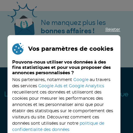
Ne manquez plus les
Rejeter
bonnes affaires !
Vos paramètres de cookies
JE M’INSCRIS MAINTENANT !
Pouvons-nous utiliser vos données à des
fins statistiques et pour vous proposer des
annonces personnalisées ?
Nos partenaires, notamment
Google
au travers
des services
Google Ads et Google Analytics
recueilleront ces données et utiliseront des
cookies pour mesurer les performances des
annonces et les personnaliser ainsi que pour
établir des statistiques sur le comportement des
visiteurs du site. Découvrez comment ces
32, avenue Haussmann
33390 BLAYE
Lundi
14h-18h
Mardi à vendredi
8h30-12h00 - 14h-18h
données sont utilisées sur notre
politique de
Le Samedi
9h30 - 12h30
confidentialité des données