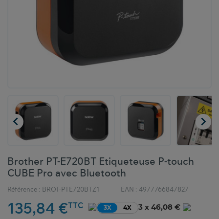


Brother PT-E720BT Etiqueteuse P-touch
CUBE Pro avec Bluetooth
Référence :
BROT-PTE720BTZ1
EAN :
4977766847827
135,84 €
TTC
3 x 46,08 €
3X
4X