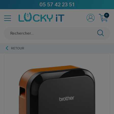
05 57 42 23 51
0
RETOUR