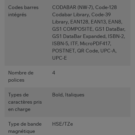
Codes barres
CODABAR (NW-7), Code-128
intégrés
Codabar Library, Code-39
Library, EAN128, EAN13, EAN8,
GS1 COMPOSITE, GS1 DataBar,
GS1 DataBar Expanded, ISBN-2,
ISBN-5, ITF, MicroPDF417,
POSTNET, QR Code, UPC-A,
UPC-E
Nombre de
4
polices
Types de
Bold, Italiques
caractères pris
en charge
Type de bande
HSE/TZe
magnétique