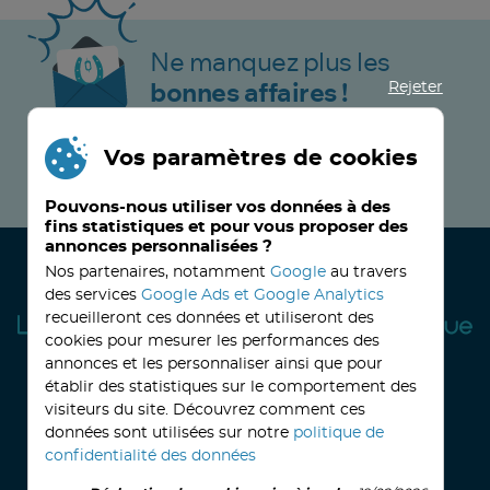
Ne manquez plus les
Rejeter
bonnes affaires !
Vos paramètres de cookies
JE M’INSCRIS MAINTENANT !
Pouvons-nous utiliser vos données à des
fins statistiques et pour vous proposer des
annonces personnalisées ?
Nos partenaires, notamment
Google
au travers
des services
Google Ads et Google Analytics
recueilleront ces données et utiliseront des
cookies pour mesurer les performances des
annonces et les personnaliser ainsi que pour
établir des statistiques sur le comportement des
visiteurs du site. Découvrez comment ces
32, avenue Haussmann
33390 BLAYE
Lundi
14h-18h
Mardi à vendredi
8h30-12h00 - 14h-18h
données sont utilisées sur notre
politique de
Le Samedi
9h30 - 12h30
confidentialité des données