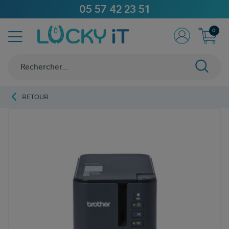
05 57 42 23 51
0
RETOUR