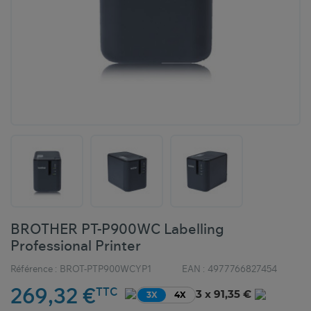
BROTHER PT-P900WC Labelling
Professional Printer
Référence :
BROT-PTP900WCYP1
EAN :
4977766827454
269,32 €
TTC
3 x 91,35 €
3X
4X