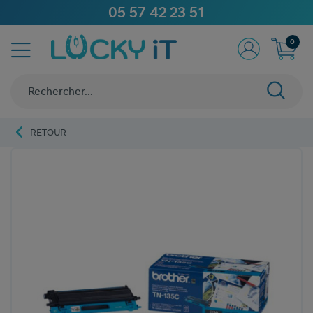
05 57 42 23 51
0
RETOUR