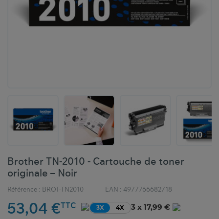
Brother TN-2010 - Cartouche de toner
originale – Noir
Référence :
BROT-TN2010
EAN :
4977766682718
53,04 €
TTC
3 x 17,99 €
3X
4X