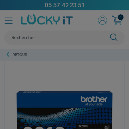
05 57 42 23 51
0
RETOUR