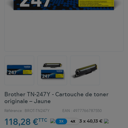
Brother TN-247Y - Cartouche de toner
originale – Jaune
Référence :
BROT-TN247Y
EAN :
4977766787550
118,28 €
TTC
3 x 40,13 €
3X
4X