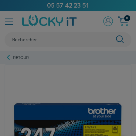
05 57 42 23 51
0
RETOUR