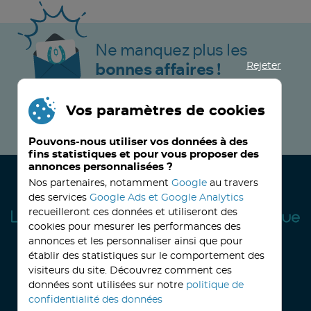
Ne manquez plus les
Rejeter
bonnes affaires !
Vos paramètres de cookies
JE M’INSCRIS MAINTENANT !
Pouvons-nous utiliser vos données à des
fins statistiques et pour vous proposer des
annonces personnalisées ?
Nos partenaires, notamment
Google
au travers
des services
Google Ads et Google Analytics
recueilleront ces données et utiliseront des
cookies pour mesurer les performances des
annonces et les personnaliser ainsi que pour
établir des statistiques sur le comportement des
visiteurs du site. Découvrez comment ces
32, avenue Haussmann
33390 BLAYE
Lundi
14h-18h
Mardi à vendredi
8h30-12h00 - 14h-18h
données sont utilisées sur notre
politique de
Le Samedi
9h30 - 12h30
confidentialité des données