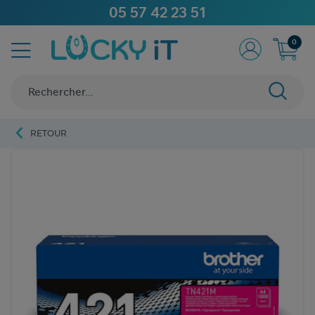
05 57 42 23 51
0
RETOUR