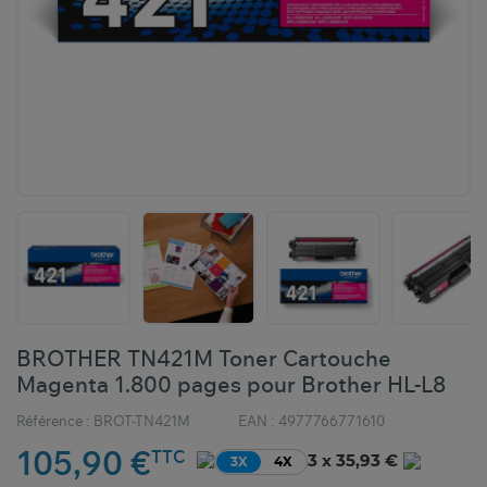
BROTHER TN421M Toner Cartouche
Magenta 1.800 pages pour Brother HL-L8
Référence :
BROT-TN421M
EAN :
4977766771610
105,90 €
TTC
3 x 35,93 €
3X
4X