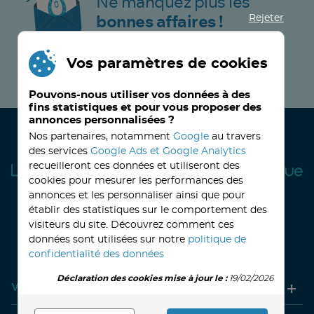
Ne manquez plus les
Rejeter
bonnes affaires !
Vos paramètres de cookies
JE M’INSCRIS MAINTENANT !
Pouvons-nous utiliser vos données à des
fins statistiques et pour vous proposer des
annonces personnalisées ?
Nos partenaires, notamment
Google
au travers
des services
Google Ads et Google Analytics
recueilleront ces données et utiliseront des
cookies pour mesurer les performances des
annonces et les personnaliser ainsi que pour
établir des statistiques sur le comportement des
visiteurs du site. Découvrez comment ces
32, avenue Haussmann
33390 BLAYE
Lundi
14h-18h
Mardi à vendredi
8h30-12h00 - 14h-18h
données sont utilisées sur notre
politique de
Le Samedi
9h30 - 12h30
confidentialité des données
Déclaration des cookies mise à jour le :
19/02/2026
Votre compte