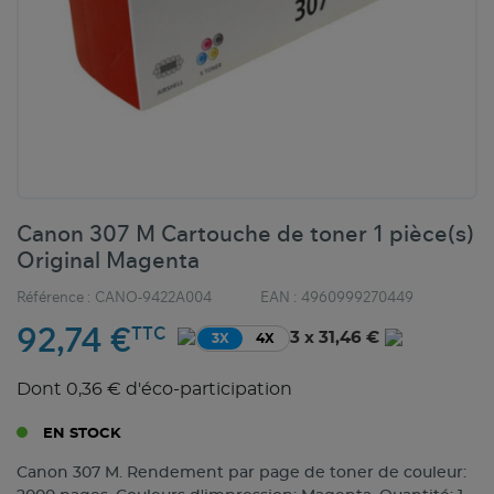
Canon 307 M Cartouche de toner 1 pièce(s)
Original Magenta
Référence :
CANO-9422A004
EAN :
4960999270449
92,74 €
TTC
3 x 31,46 €
3X
4X
Dont 0,36 € d'éco-participation
EN STOCK
Canon 307 M. Rendement par page de toner de couleur: