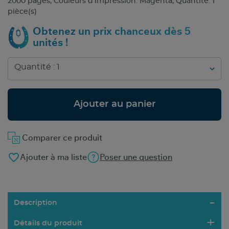
2000 pages, Couleurs d'impression: Magenta, Quantité: 1
pièce(s)
Obtenez un prix chanceux dès 5
unités !
Ajouter au panier
Comparer ce produit
favorite_border
Ajouter à ma liste
Poser une question
Description
Détails du produit