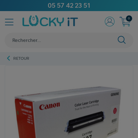
05 57 42 23 51
0
RETOUR