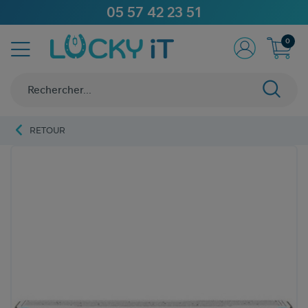
05 57 42 23 51
0
RETOUR