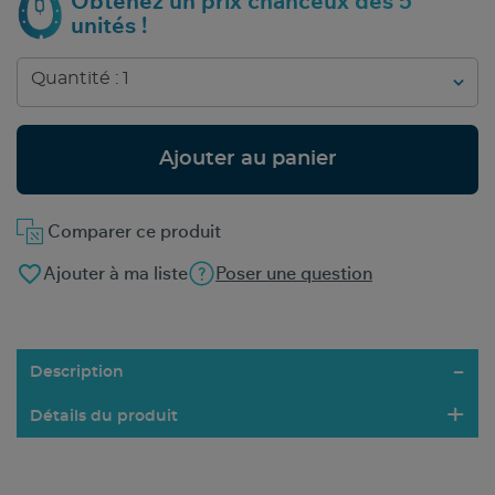
Obtenez un prix chanceux dès 5
unités !
Ajouter au panier
Comparer ce produit
favorite_border
Ajouter à ma liste
Poser une question
Description
Détails du produit