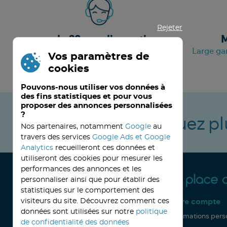
Rejeter
+ de 20 ans d’expertise
M
A votre service depuis septembre 2000
Large ga
Vos paramètres de
cookies
Pouvons-nous utiliser vos données à
des fins statistiques et pour vous
proposer des annonces personnalisées
?
Ne manquez pl
Nos partenaires, notamment
Google
au
travers des services
Google Ads et Google
Analytics
recueilleront ces données et
utiliseront des cookies pour mesurer les
performances des annonces et les
personnaliser ainsi que pour établir des
statistiques sur le comportement des
visiteurs du site. Découvrez comment ces
Service client
Votre compte
05 57 42 23 51
données sont utilisées sur notre
politique
Contactez-nous par email
Informations pers
de confidentialité des données
32, avenue Haussmann