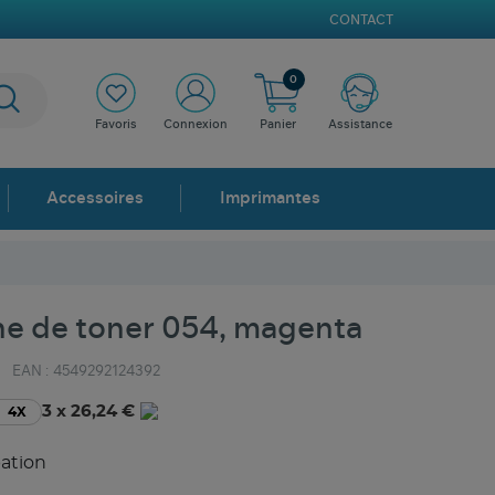
CONTACT
0
Favoris
Connexion
Panier
Assistance
Accessoires
Imprimantes
e de toner 054, magenta
EAN :
4549292124392
3 x 26,24 €
4X
pation