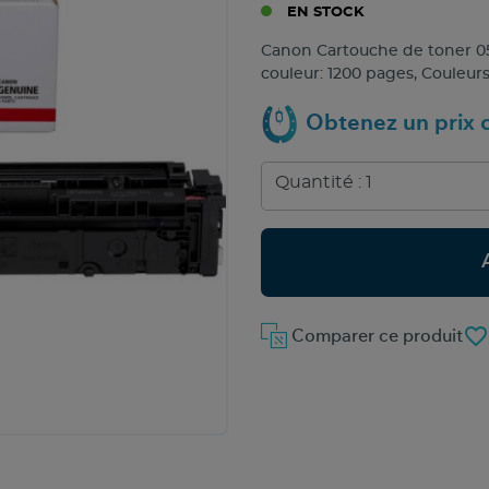
EN STOCK
Canon Cartouche de toner 0
couleur: 1200 pages, Couleurs
Obtenez un prix c
favorite_border
Comparer ce produit