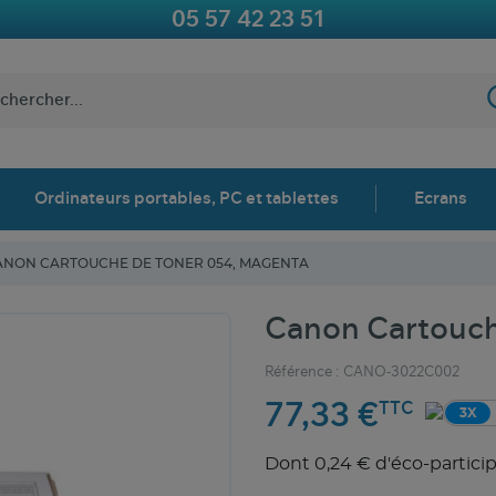
05 57 42 23 51
Ordinateurs portables, PC et tablettes
Ecrans
ANON CARTOUCHE DE TONER 054, MAGENTA
Canon Cartouch
Référence :
CANO-3022C002
77,33 €
TTC
3X
Dont 0,24 € d'éco-partici