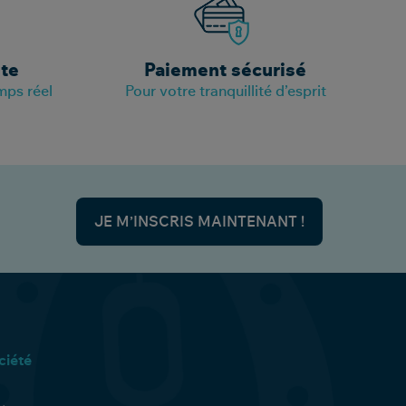
ite
Paiement sécurisé
mps réel
Pour votre tranquillité d’esprit
JE M’INSCRIS MAINTENANT !
ciété