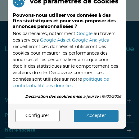
Vos paramètres de cookies
JE M’INSCRIS MAINTENANT !
Pouvons-nous utiliser vos données à des
fins statistiques et pour vous proposer des
annonces personnalisées ?
Nos partenaires, notamment
Google
au travers
des services
Google Ads et Google Analytics
recueilleront ces données et utiliseront des
cookies pour mesurer les performances des
annonces et les personnaliser ainsi que pour
établir des statistiques sur le comportement des
visiteurs du site. Découvrez comment ces
32, avenue Haussmann
33390 BLAYE
Lundi
14h-18h
Mardi à vendredi
8h30-12h00 - 14h-18h
données sont utilisées sur notre
politique de
Le Samedi
9h30 - 12h30
confidentialité des données
Déclaration des cookies mise à jour le :
19/02/2026
Votre compte
Produits
Configurer
Accepter
Notre société