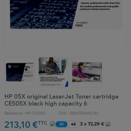
HP 05X original LaserJet Toner cartridge
CE505X black high capacity 6
Référence :
HP-CE505X
EAN :
0883585695782
213,10 €
TTC
3 x 72,29 €
3X
4X