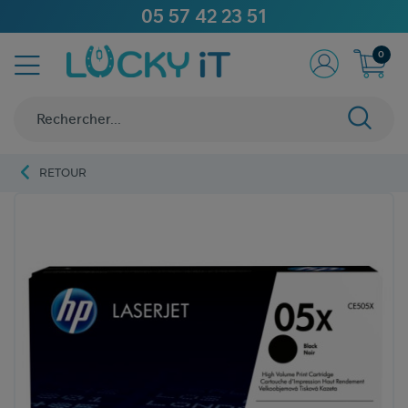
05 57 42 23 51
0
RETOUR