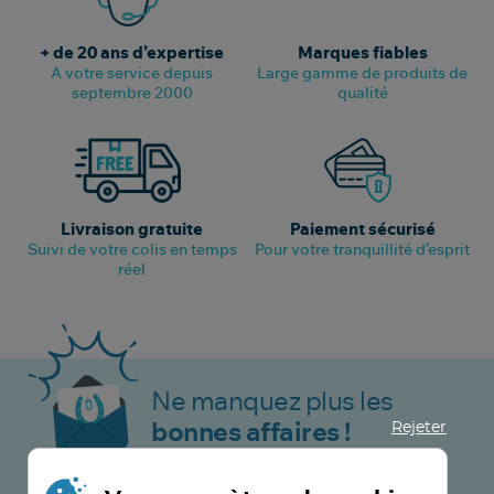
+ de 20 ans d’expertise
Marques fiables
A votre service depuis
Large gamme de produits de
septembre 2000
qualité
Livraison gratuite
Paiement sécurisé
Suivi de votre colis en temps
Pour votre tranquillité d’esprit
réel
Ne manquez plus les
Rejeter
bonnes affaires !