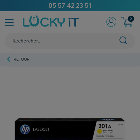
05 57 42 23 51
0
RETOUR