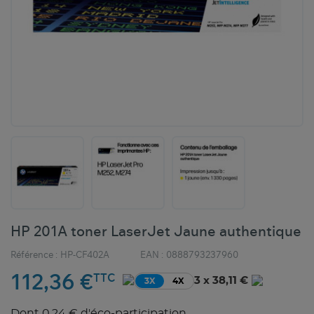
HP 201A toner LaserJet Jaune authentique
Référence :
HP-CF402A
EAN :
0888793237960
112,36 €
TTC
3 x 38,11 €
3X
4X
Dont 0,24 € d'éco-participation