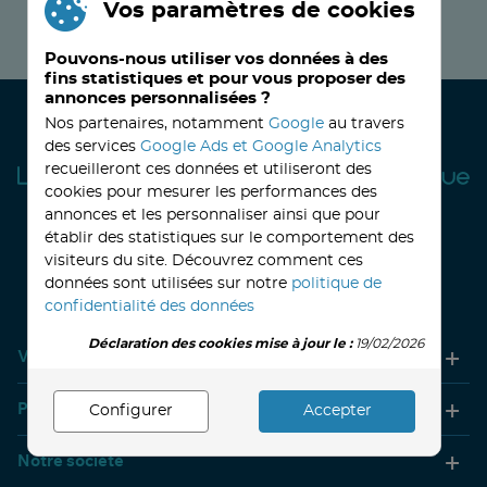
Vos paramètres de cookies
JE M’INSCRIS MAINTENANT !
Pouvons-nous utiliser vos données à des
fins statistiques et pour vous proposer des
annonces personnalisées ?
Nos partenaires, notamment
Google
au travers
des services
Google Ads et Google Analytics
recueilleront ces données et utiliseront des
cookies pour mesurer les performances des
annonces et les personnaliser ainsi que pour
établir des statistiques sur le comportement des
visiteurs du site. Découvrez comment ces
32, avenue Haussmann
33390 BLAYE
Lundi
14h-18h
Mardi à vendredi
8h30-12h00 - 14h-18h
données sont utilisées sur notre
politique de
Le Samedi
9h30 - 12h30
confidentialité des données
Déclaration des cookies mise à jour le :
19/02/2026
Votre compte
Produits
Configurer
Accepter
Notre société