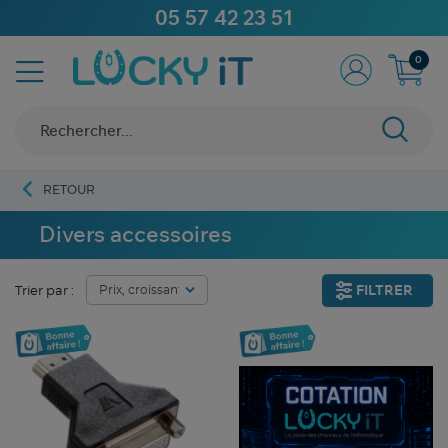
05 57 42 23 51
0
RETOUR
Divers accessoires
FILTRER
Trier par :