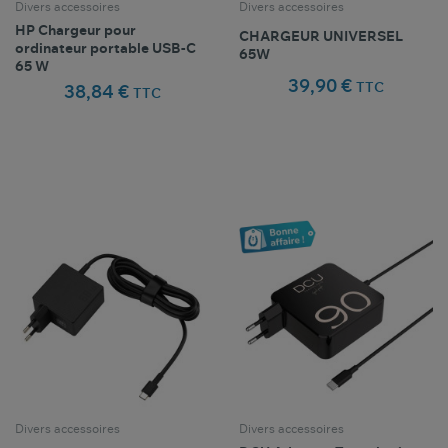
Divers accessoires
Divers accessoires
HP Chargeur pour
CHARGEUR UNIVERSEL
ordinateur portable USB-C
65W
65 W
39,90 €
TTC
38,84 €
TTC
Comparer ce
Comparer ce
favorite_border
favorite_border
Favoris
Favoris
produit
produit
Divers accessoires
Divers accessoires