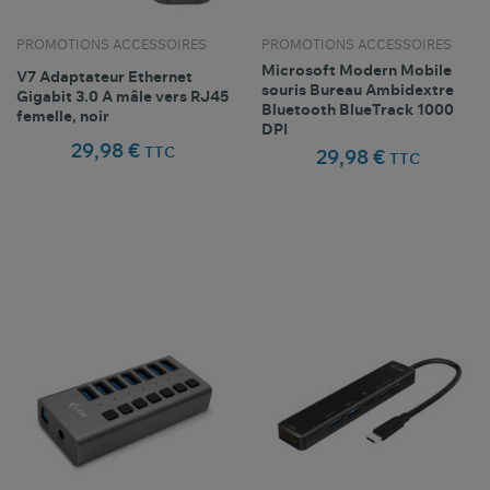
PROMOTIONS ACCESSOIRES
PROMOTIONS ACCESSOIRES
Microsoft Modern Mobile
V7 Adaptateur Ethernet
souris Bureau Ambidextre
Gigabit 3.0 A mâle vers RJ45
Bluetooth BlueTrack 1000
femelle, noir
DPI
29,98 €
TTC
29,98 €
TTC
Comparer ce
Comparer ce
favorite_border
favorite_border
Favoris
Favoris
produit
produit