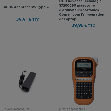
DCU Advance Tecnologic
37250090 accessoire
ASUS Adapter 68W Type-C
d'ordinateurs portables
Conseil pour l'alimentation
39,91 €
de Laptop
TTC
39,98 €
TTC
Comparer ce
Comparer ce
favorite_border
favorite_border
Favoris
Favoris
produit
produit
Divers accessoires
Divers accessoires