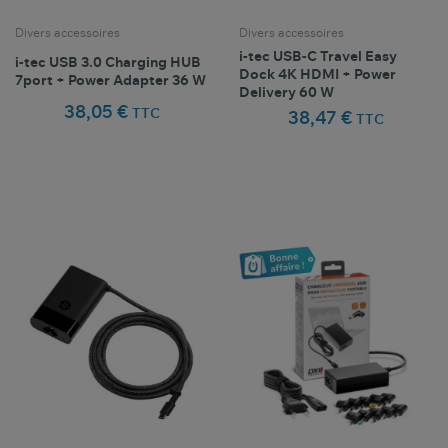
Divers accessoires
Divers accessoires
i-tec USB-C Travel Easy
i-tec USB 3.0 Charging HUB
Dock 4K HDMI + Power
7port + Power Adapter 36 W
Delivery 60 W
38,05 €
TTC
38,47 €
TTC
Comparer ce
Comparer ce
favorite_border
favorite_border
Favoris
Favoris
produit
produit