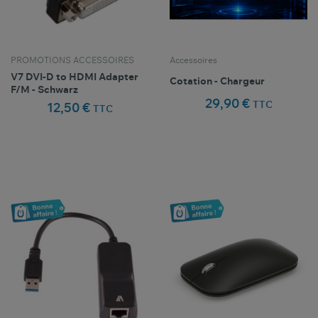
PROMOTIONS ACCESSOIRES
Accessoires
V7 DVI-D to HDMI Adapter
Cotation - Chargeur
F/M - Schwarz
29,90 €
TTC
12,50 €
TTC
Comparer ce
Comparer ce
favorite_border
favorite_border
Favoris
Favoris
produit
produit