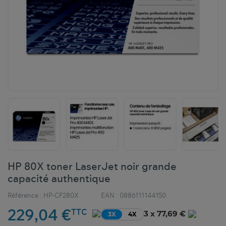
HP 80X toner LaserJet noir grande
capacité authentique
Référence :
HP-CF280X
EAN :
0886111144150
229,04 €
TTC
3 x 77,69 €
3X
4X