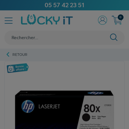
05 57 42 23 51
0
RETOUR