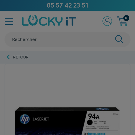
05 57 42 23 51
0
RETOUR