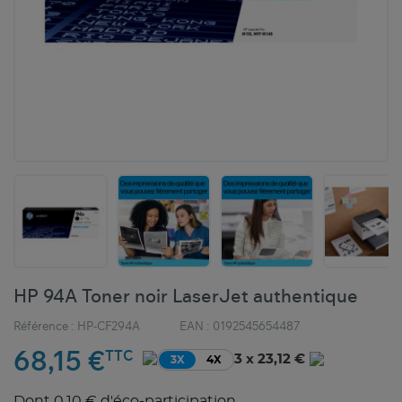
HP 94A Toner noir LaserJet authentique
Référence :
HP-CF294A
EAN :
0192545654487
68,15 €
TTC
3 x 23,12 €
3X
4X
Dont 0,10 € d'éco-participation