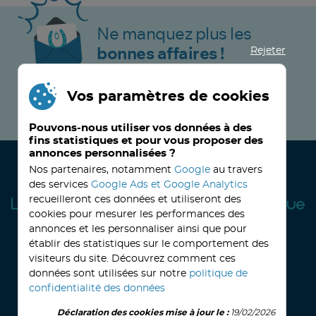
Ne manquez plus les
Rejeter
bonnes affaires !
Vos paramètres de cookies
JE M’INSCRIS MAINTENANT !
Pouvons-nous utiliser vos données à des
fins statistiques et pour vous proposer des
annonces personnalisées ?
Nos partenaires, notamment
Google
au travers
des services
Google Ads et Google Analytics
recueilleront ces données et utiliseront des
cookies pour mesurer les performances des
annonces et les personnaliser ainsi que pour
établir des statistiques sur le comportement des
visiteurs du site. Découvrez comment ces
32, avenue Haussmann
33390 BLAYE
Lundi
14h-18h
Mardi à vendredi
8h30-12h00 - 14h-18h
données sont utilisées sur notre
politique de
Le Samedi
9h30 - 12h30
confidentialité des données
Déclaration des cookies mise à jour le :
19/02/2026