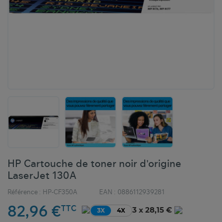
HP Cartouche de toner noir d'origine
LaserJet 130A
Référence :
HP-CF350A
EAN :
0886112939281
82,96 €
TTC
3 x 28,15 €
3X
4X