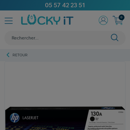
05 57 42 23 51
0
RETOUR