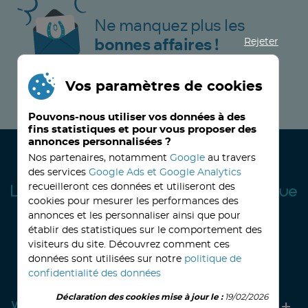
Ne manquez plus les
Rejeter
bonnes affaires !
Vos paramètres de cookies
JE M’INSCRIS MAINTENANT !
Pouvons-nous utiliser vos données à des
fins statistiques et pour vous proposer des
annonces personnalisées ?
Nos partenaires, notamment
Google
au travers
des services
Google Ads et Google Analytics
recueilleront ces données et utiliseront des
cookies pour mesurer les performances des
annonces et les personnaliser ainsi que pour
établir des statistiques sur le comportement des
visiteurs du site. Découvrez comment ces
32, avenue Haussmann
33390 BLAYE
Lundi
14h-18h
Mardi à vendredi
8h30-12h00 - 14h-18h
données sont utilisées sur notre
politique de
Le Samedi
9h30 - 12h30
confidentialité des données
Déclaration des cookies mise à jour le :
19/02/2026
Votre compte