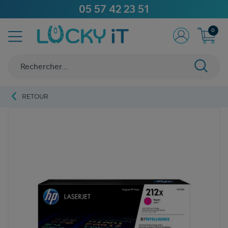
05 57 42 23 51
0
RETOUR