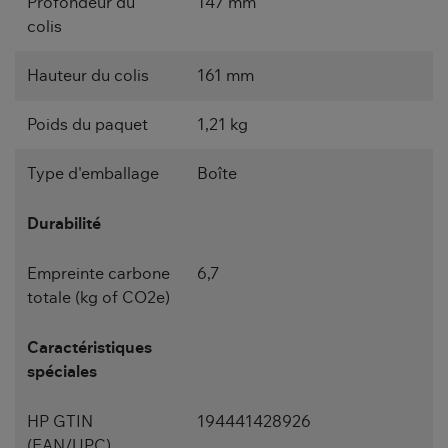
Profondeur du
147 mm
colis
Hauteur du colis
161 mm
Poids du paquet
1,21 kg
Type d'emballage
Boîte
Durabilité
Empreinte carbone
6,7
totale (kg of CO2e)
Caractéristiques
spéciales
HP GTIN
194441428926
(EAN/UPC)