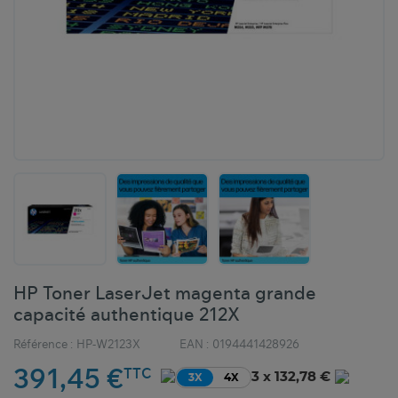
HP Toner LaserJet magenta grande
capacité authentique 212X
Référence :
HP-W2123X
EAN :
0194441428926
391,45 €
TTC
3 x 132,78 €
3X
4X