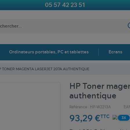
05 57 42 23 51
Ordinateurs portables, PC et tablettes
Ecrans
P TONER MAGENTA LASERJET 207A AUTHENTIQUE
HP Toner magen
authentique
Référence :
HP-W2213A
EAN
93,29 €
TTC
3X