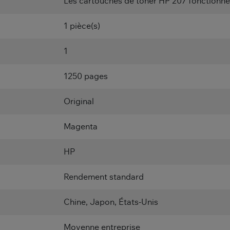
Les cartouches de toner HP 207 fonctionn
1 pièce(s)
1
1250 pages
Original
Magenta
HP
Rendement standard
Chine, Japon, États-Unis
Moyenne entreprise