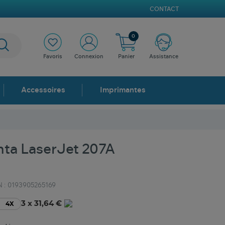
CONTACT
0
Favoris
Connexion
Panier
Assistance
Accessoires
Imprimantes
ta LaserJet 207A
 :
0193905265169
3 x 31,64 €
4X