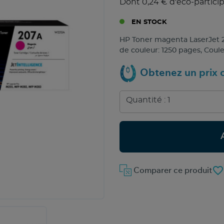
Dont 0,24 € d'éco-partici
EN STOCK
HP Toner magenta LaserJet 
de couleur: 1250 pages, Coule
Obtenez un prix c
favorite_border
Comparer ce produit