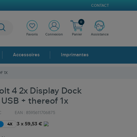
CONTACT
0
Favoris
Connexion
Panier
Assistance
Accessoires
Imprimantes
F 1X
lt 4 2x Display Dock
 USB + thereof 1x
C
EAN :
8595611706875
3 x 59,53 €
4X