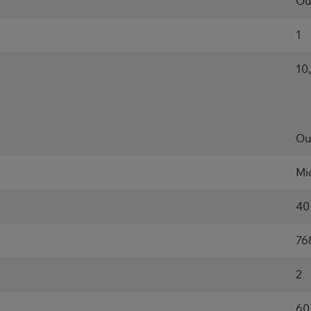
Ou
1
10
Ou
Mi
40
76
2
60