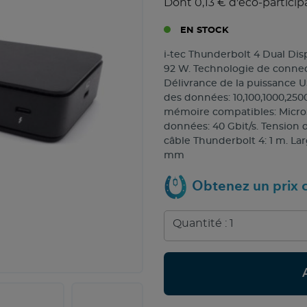
Dont 0,13 € d'éco-particip
EN STOCK
i-tec Thunderbolt 4 Dual Di
92 W. Technologie de connecti
Délivrance de la puissance US
des données: 10,100,1000,2500
mémoire compatibles: MicroS
données: 40 Gbit/s. Tension d
câble Thunderbolt 4: 1 m. La
mm
Obtenez un prix c