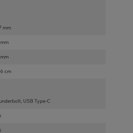
7 mm
 mm
 mm
,6 cm
underbolt, USB Type-C
i
i