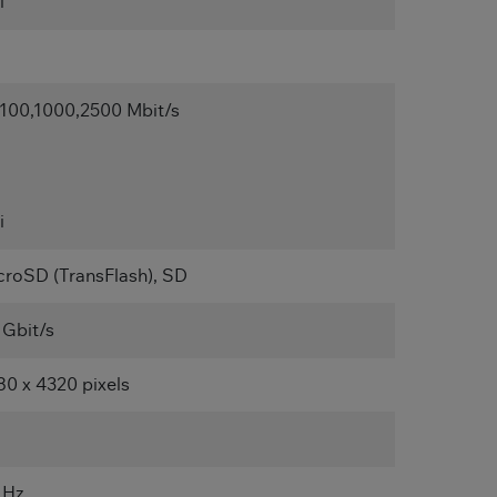
i
,100,1000,2500 Mbit/s
i
croSD (TransFlash), SD
 Gbit/s
80 x 4320 pixels
 Hz