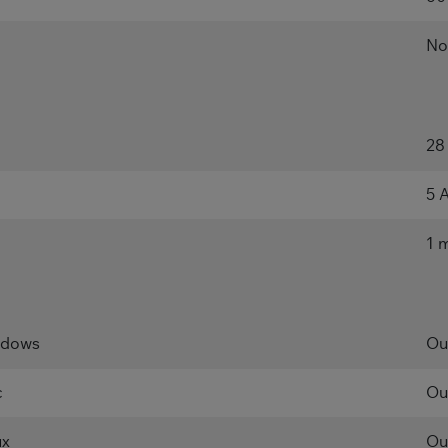
No
28
5 
1 
indows
Ou
c
Ou
ux
Ou