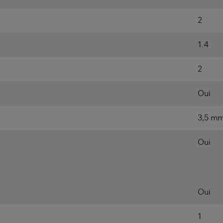
2
1.4
2
Oui
3,5 m
Oui
Oui
1