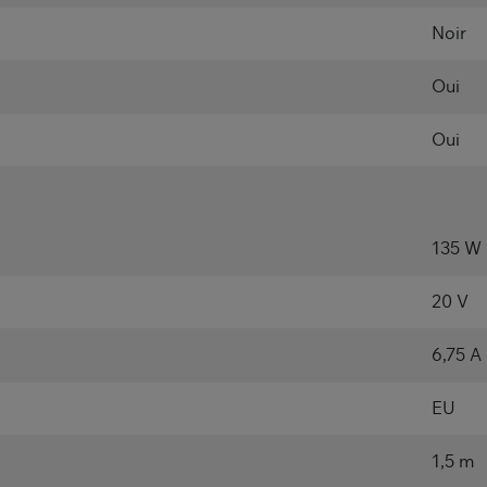
Noir
Oui
Oui
135 W
20 V
6,75 A
EU
1,5 m