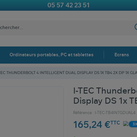
05 57 42 23 51
Ordinateurs portables, PC et tablettes
Ecrans
TEC THUNDERBOLT 4 INTELLIGENT DUAL DISPLAY DS 1X TB4 2X DP 1X GL
I-TEC Thunderbo
Display DS 1x 
Référence :
I-TEC-TB4INTGDUAL4
165,24 €
TTC
3