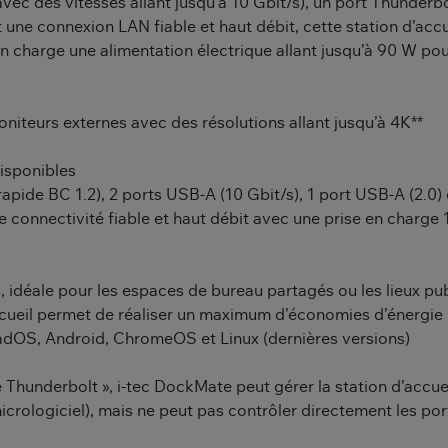
c des vitesses allant jusqu’à 10 Gbit/s), un port Thunderbol
 une connexion LAN fiable et haut débit, cette station d’accu
n charge une alimentation électrique allant jusqu’à 90 W pou
niteurs externes avec des résolutions allant jusqu’à 4K**
disponibles
rapide BC 1.2), 2 ports USB-A (10 Gbit/s), 1 port USB-A (2.0)
une connectivité fiable et haut débit avec une prise en charg
l, idéale pour les espaces de bureau partagés ou les lieux pu
’accueil permet de réaliser un maximum d’économies d’énergie
adOS, Android, ChromeOS et Linux (dernières versions)
 Thunderbolt », i-tec DockMate peut gérer la station d’accue
crologiciel), mais ne peut pas contrôler directement les port