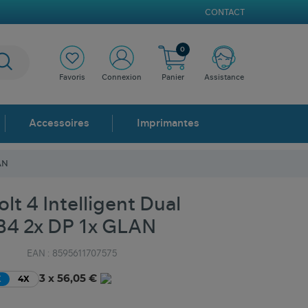
CONTACT
0
Favoris
Connexion
Panier
Assistance
Accessoires
Imprimantes
AN
lt 4 Intelligent Dual
TB4 2x DP 1x GLAN
EAN :
8595611707575
3 x 56,05 €
X
4X