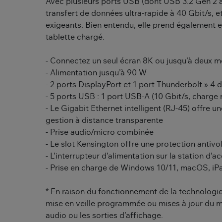
Avec plusieurs ports USB (dont USB 3.2 Gen 2 ave
transfert de données ultra-rapide à 40 Gbit/s, et
exigeants. Bien entendu, elle prend également e
tablette chargé.
- Connectez un seul écran 8K ou jusqu’à deux mo
- Alimentation jusqu’à 90 W
- 2 ports DisplayPort et 1 port Thunderbolt » 4 
- 5 ports USB : 1 port USB-A (10 Gbit/s, charge 
- Le Gigabit Ethernet intelligent (RJ-45) offre 
gestion à distance transparente
- Prise audio/micro combinée
- Le slot Kensington offre une protection antivo
- L’interrupteur d’alimentation sur la station d
- Prise en charge de Windows 10/11, macOS, iP
* En raison du fonctionnement de la technologie
mise en veille programmée ou mises à jour du mi
audio ou les sorties d’affichage.