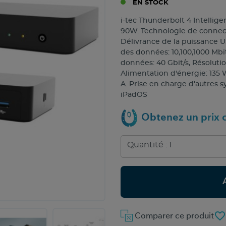
EN STOCK
i-tec Thunderbolt 4 Intellig
90W. Technologie de connectiv
Délivrance de la puissance U
des données: 10,100,1000 Mbit
données: 40 Gbit/s, Résolut
Alimentation d'énergie: 135 W
A. Prise en charge d'autres 
iPadOS
Obtenez un prix c
favorite_border
Comparer ce produit