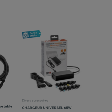
favorite_border
oris
Comparer ce produit
Favoris
Divers accessoires
ortable
CHARGEUR UNIVERSEL 65W