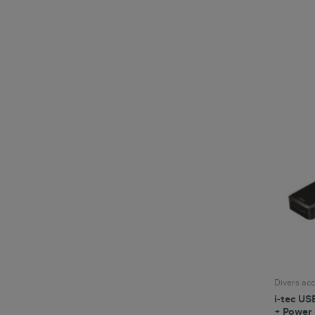
Divers acc
i-tec US
+ Power 