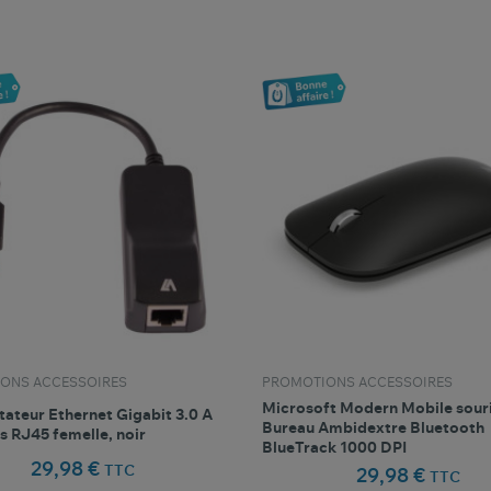
favorite_border
favorite_border
Comparer ce produit
Favoris
Comparer ce produit
Fav
ONS ACCESSOIRES
PROMOTIONS ACCESSOIRES
Microsoft Modern Mobile sour
ateur Ethernet Gigabit 3.0 A
Bureau Ambidextre Bluetooth
s RJ45 femelle, noir
BlueTrack 1000 DPI
29,98 €
TTC
29,98 €
TTC