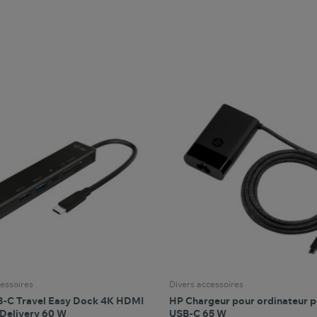
favorite_border
favorite_border
Comparer ce produit
Favoris
Comparer ce produit
Fav
essoires
Divers accessoires
B-C Travel Easy Dock 4K HDMI
HP Chargeur pour ordinateur p
Delivery 60 W
USB-C 65 W