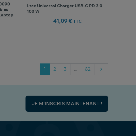
50090
i-tec Universal Charger USB-C PD 3.0
bles
100 W
 Laptop
41,09 €
TTC
favorite_border
oris
Comparer ce produit
Favoris

Suivant
1
2
3
…
62
JE M’INSCRIS MAINTENANT !