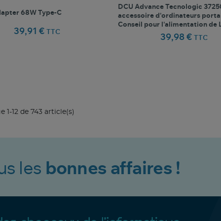
DCU Advance Tecnologic 372
apter 68W Type-C
accessoire d'ordinateurs porta
Conseil pour l'alimentation de
39,91 €
TTC
39,98 €
TTC
favorite_border
favorite_border
Comparer ce produit
Favoris
Comparer ce produit
Fav
e 1-12 de 743 article(s)
us les
bonnes affaires !