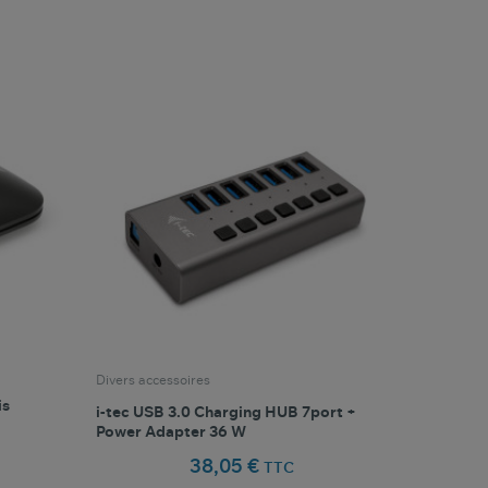
favorite_border
oris
Comparer ce produit
Favoris
Divers accessoires
is
i-tec USB 3.0 Charging HUB 7port +
Power Adapter 36 W
38,05 €
TTC