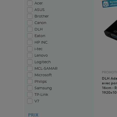
Acer
ASUS
Brother
Canon
DLH
Eaton
HP INC.
i-tec
Lenovo
Logitech
MCL-SAMAR
PROMOTI
Microsoft
DLH Ada
Philips
avec por
16cm - R
Samsung
1920x10
TP-Link
V7
PRIX