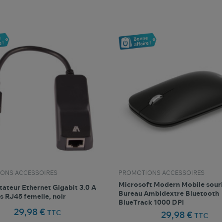
favorite_border
favorite_border
Comparer ce produit
Favoris
Comparer ce produit
Fav
ONS ACCESSOIRES
PROMOTIONS ACCESSOIRES
Microsoft Modern Mobile sour
ateur Ethernet Gigabit 3.0 A
Bureau Ambidextre Bluetooth
s RJ45 femelle, noir
BlueTrack 1000 DPI
29,98 €
TTC
29,98 €
TTC