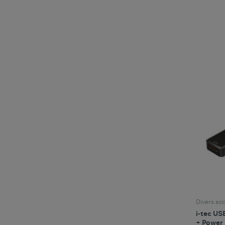
Divers acc
i-tec US
+ Power 