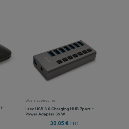
favorite_border
oris
Comparer ce produit
Favoris
Divers accessoires
is
i-tec USB 3.0 Charging HUB 7port +
Power Adapter 36 W
38,05 €
TTC