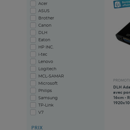
Acer
ASUS
Brother
Canon
DLH
Eaton
HP INC.
i-tec
Lenovo
Logitech
MCL-SAMAR
PROMOTI
Microsoft
DLH Ada
Philips
avec por
16cm - R
Samsung
1920x10
TP-Link
V7
PRIX