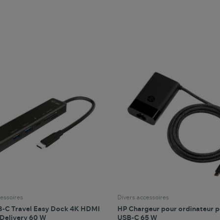
favorite_border
favorite_border
Comparer ce produit
Favoris
Comparer ce produit
Fav
essoires
Divers accessoires
B-C Travel Easy Dock 4K HDMI
HP Chargeur pour ordinateur p
Delivery 60 W
USB-C 65 W