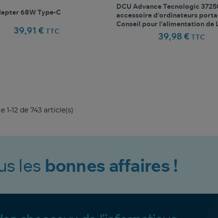
DCU Advance Tecnologic 372
apter 68W Type-C
accessoire d'ordinateurs porta
Conseil pour l'alimentation de
39,91 €
TTC
39,98 €
TTC
favorite_border
favorite_border
Comparer ce produit
Favoris
Comparer ce produit
Fav
e 1-12 de 743 article(s)
us les
bonnes affaires !