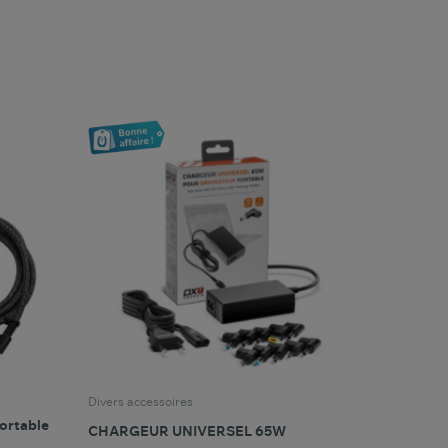
favorite_border
oris
Comparer ce produit
Favoris
Divers accessoires
ortable
CHARGEUR UNIVERSEL 65W