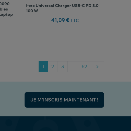
50090
i-tec Universal Charger USB-C PD 3.0
bles
100 W
 Laptop
41,09 €
TTC
favorite_border
oris
Comparer ce produit
Favoris

Suivant
1
2
3
…
62
JE M’INSCRIS MAINTENANT !