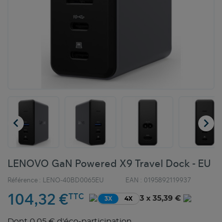


LENOVO GaN Powered X9 Travel Dock - EU
Référence :
LENO-40BD0065EU
EAN :
0195892119937
104,32 €
TTC
3 x 35,39 €
3X
4X
Dont 0,05 € d'éco-participation