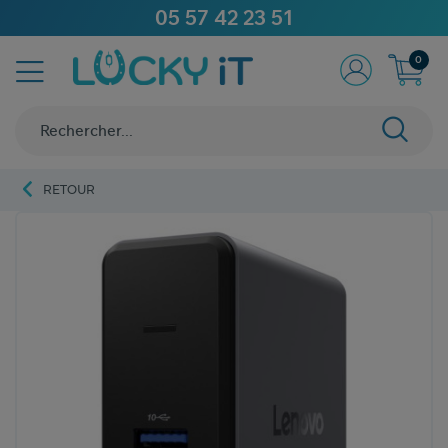
05 57 42 23 51
0
RETOUR