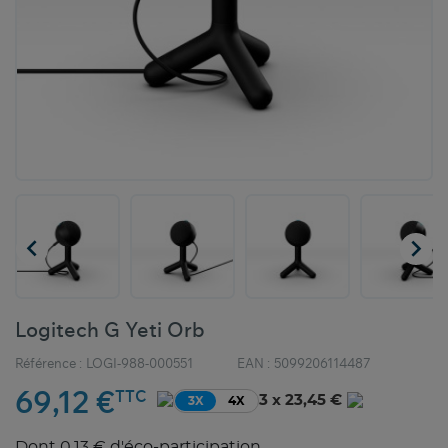


Logitech G Yeti Orb
Référence :
LOGI-988-000551
EAN :
5099206114487
69,12 €
TTC
3 x 23,45 €
3X
4X
Dont 0,13 € d'éco-participation