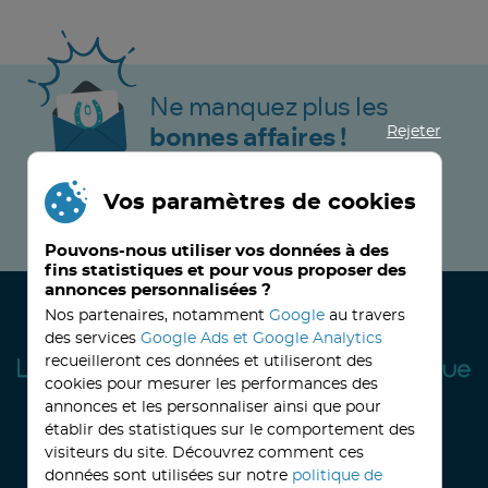
Ne manquez plus les
Rejeter
bonnes affaires !
Vos paramètres de cookies
JE M’INSCRIS MAINTENANT !
Pouvons-nous utiliser vos données à des
fins statistiques et pour vous proposer des
annonces personnalisées ?
Nos partenaires, notamment
Google
au travers
des services
Google Ads et Google Analytics
recueilleront ces données et utiliseront des
cookies pour mesurer les performances des
annonces et les personnaliser ainsi que pour
établir des statistiques sur le comportement des
visiteurs du site. Découvrez comment ces
32, avenue Haussmann
33390 BLAYE
Lundi
14h-18h
Mardi à vendredi
8h30-12h00 - 14h-18h
données sont utilisées sur notre
politique de