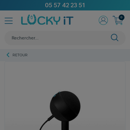
05 57 42 23 51
0
RETOUR