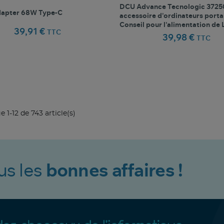
DCU Advance Tecnologic 372
apter 68W Type-C
accessoire d'ordinateurs porta
Conseil pour l'alimentation de
39,91 €
TTC
39,98 €
TTC
favorite_border
favorite_border
Comparer ce produit
Favoris
Comparer ce produit
Fav
e 1-12 de 743 article(s)
us les
bonnes affaires !