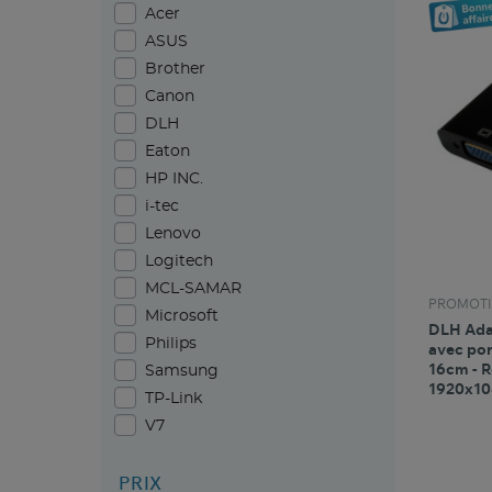
Acer
ASUS
Brother
Canon
DLH
Eaton
HP INC.
i-tec
Lenovo
Logitech
MCL-SAMAR
PROMOTI
Microsoft
DLH Ada
Philips
avec por
16cm - R
Samsung
1920x10
TP-Link
V7
PRIX