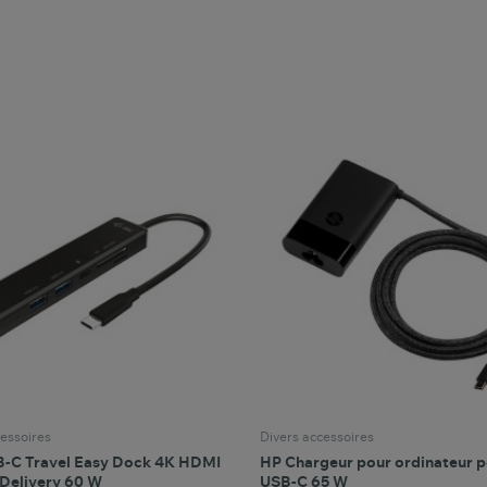
favorite_border
favorite_border
Comparer ce produit
Favoris
Comparer ce produit
Fav
essoires
Divers accessoires
B-C Travel Easy Dock 4K HDMI
HP Chargeur pour ordinateur p
Delivery 60 W
USB-C 65 W