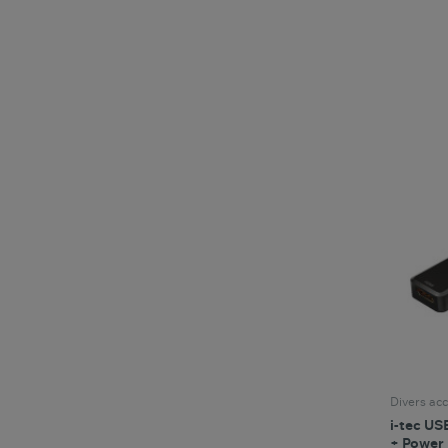
Divers acc
i-tec US
+ Power 