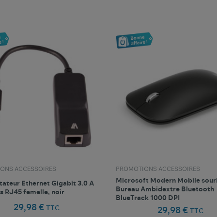
favorite_border
favorite_border
Comparer ce produit
Favoris
Comparer ce produit
Fav
ONS ACCESSOIRES
PROMOTIONS ACCESSOIRES
Microsoft Modern Mobile sour
ateur Ethernet Gigabit 3.0 A
Bureau Ambidextre Bluetooth
s RJ45 femelle, noir
BlueTrack 1000 DPI
29,98 €
TTC
29,98 €
TTC