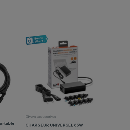
favorite_border
oris
Comparer ce produit
Favoris
Divers accessoires
ortable
CHARGEUR UNIVERSEL 65W