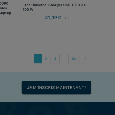
50090
i-tec Universal Charger USB-C PD 3.0
bles
100 W
 Laptop
41,09 €
TTC
favorite_border
oris
Comparer ce produit
Favoris

Suivant
1
2
3
…
62
JE M’INSCRIS MAINTENANT !