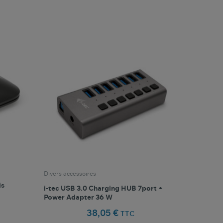
favorite_border
oris
Comparer ce produit
Favoris
Divers accessoires
is
i-tec USB 3.0 Charging HUB 7port +
Power Adapter 36 W
38,05 €
TTC