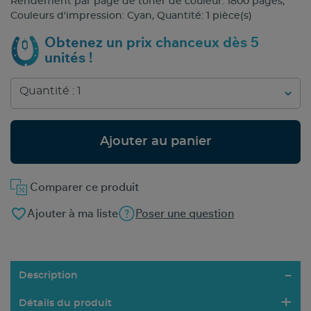
Rendement par page de toner de couleur: 1800 pages,
Couleurs d'impression: Cyan, Quantité: 1 pièce(s)
Obtenez un prix chanceux dès 5
unités !
Ajouter au panier
Comparer ce produit
favorite_border
Ajouter à ma liste
Poser une question
Description
Détails du produit