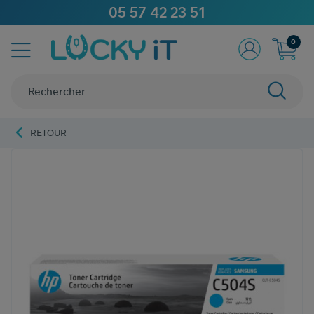
05 57 42 23 51
0
RETOUR