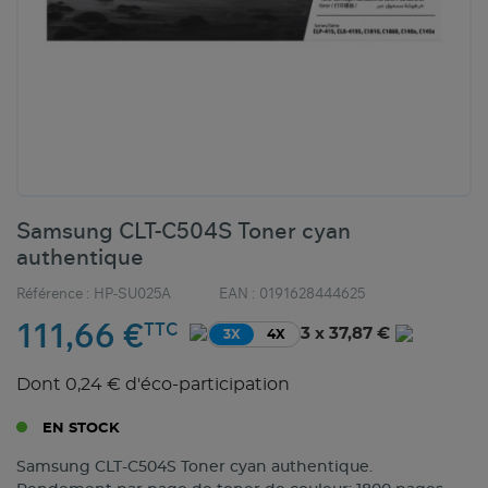
Samsung CLT-C504S Toner cyan
authentique
Référence :
HP-SU025A
EAN :
0191628444625
111,66 €
TTC
3 x 37,87 €
3X
4X
Dont 0,24 € d'éco-participation
EN STOCK
Samsung CLT-C504S Toner cyan authentique.