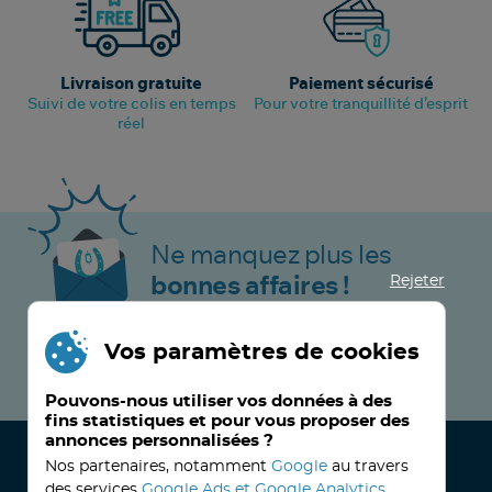
Livraison gratuite
Paiement sécurisé
Suivi de votre colis en temps
Pour votre tranquillité d’esprit
réel
Ne manquez plus les
Rejeter
bonnes affaires !
Vos paramètres de cookies
JE M’INSCRIS MAINTENANT !
Pouvons-nous utiliser vos données à des
fins statistiques et pour vous proposer des
annonces personnalisées ?
Nos partenaires, notamment
Google
au travers
des services
Google Ads et Google Analytics