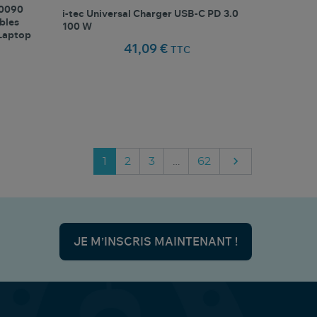
50090
i-tec Universal Charger USB-C PD 3.0
bles
100 W
 Laptop
41,09 €
TTC
favorite_border
oris
Comparer ce produit
Favoris

Suivant
1
2
3
…
62
JE M’INSCRIS MAINTENANT !