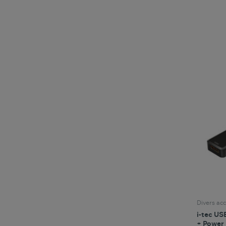
Divers acc
i-tec US
+ Power 