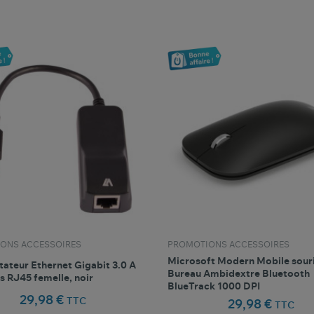
favorite_border
favorite_border
Comparer ce produit
Favoris
Comparer ce produit
Fav
ONS ACCESSOIRES
PROMOTIONS ACCESSOIRES
Microsoft Modern Mobile sour
ateur Ethernet Gigabit 3.0 A
Bureau Ambidextre Bluetooth
s RJ45 femelle, noir
BlueTrack 1000 DPI
29,98 €
TTC
29,98 €
TTC