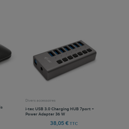
favorite_border
oris
Comparer ce produit
Favoris
Divers accessoires
is
i-tec USB 3.0 Charging HUB 7port +
Power Adapter 36 W
38,05 €
TTC