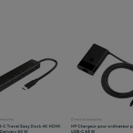
favorite_border
favorite_border
Comparer ce produit
Favoris
Comparer ce produit
Fav
essoires
Divers accessoires
B-C Travel Easy Dock 4K HDMI
HP Chargeur pour ordinateur p
Delivery 60 W
USB-C 65 W