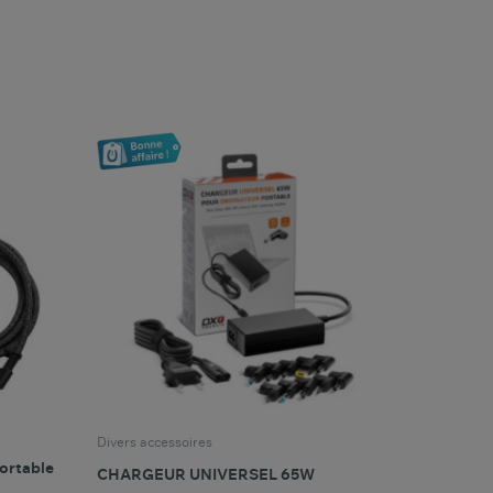
favorite_border
oris
Comparer ce produit
Favoris
Divers accessoires
ortable
CHARGEUR UNIVERSEL 65W