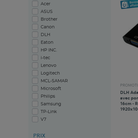
Acer
ASUS
Brother
Canon
DLH
Eaton
HP INC.
i-tec
Lenovo
Logitech
MCL-SAMAR
PROMOTI
Microsoft
DLH Ada
Philips
avec por
16cm - R
Samsung
1920x10
TP-Link
V7
PRIX