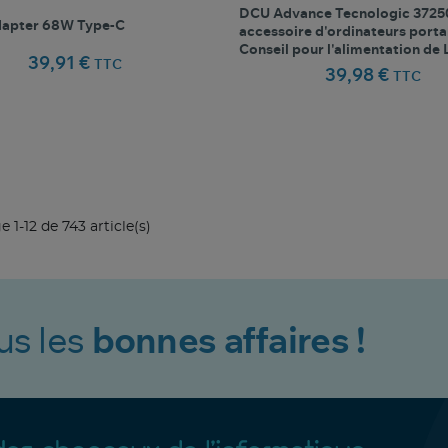
DCU Advance Tecnologic 372
apter 68W Type-C
accessoire d'ordinateurs porta
Conseil pour l'alimentation de
39,91 €
TTC
39,98 €
TTC
favorite_border
favorite_border
Comparer ce produit
Favoris
Comparer ce produit
Fav
e 1-12 de 743 article(s)
us les
bonnes affaires !