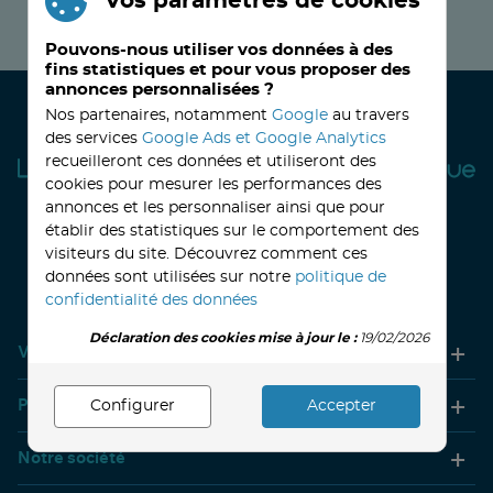
Vos paramètres de cookies
JE M’INSCRIS MAINTENANT !
Pouvons-nous utiliser vos données à des
fins statistiques et pour vous proposer des
annonces personnalisées ?
Nos partenaires, notamment
Google
au travers
des services
Google Ads et Google Analytics
recueilleront ces données et utiliseront des
cookies pour mesurer les performances des
annonces et les personnaliser ainsi que pour
établir des statistiques sur le comportement des
visiteurs du site. Découvrez comment ces
32, avenue Haussmann
33390 BLAYE
Lundi
14h-18h
Mardi à vendredi
8h30-12h00 - 14h-18h
données sont utilisées sur notre
politique de
Le Samedi
9h30 - 12h30
confidentialité des données
Déclaration des cookies mise à jour le :
19/02/2026
Votre compte
Produits
Configurer
Accepter
Notre société