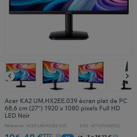


Acer KA2 UM.HX2EE.039 écran plat de PC
68,6 cm (27") 1920 x 1080 pixels Full HD
LED Noir
Référence :
ACER-UM.HX2EE.039
EAN :
4711474169532
TTC