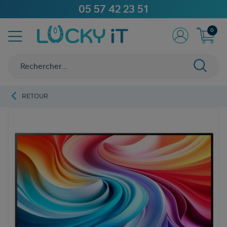
05 57 42 23 51
0
RETOUR