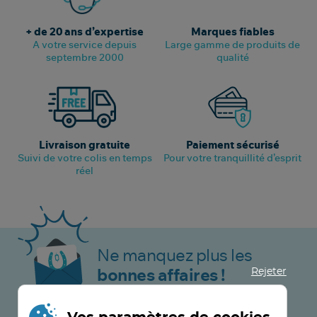
+ de 20 ans d’expertise
Marques fiables
A votre service depuis
Large gamme de produits de
septembre 2000
qualité
Livraison gratuite
Paiement sécurisé
Suivi de votre colis en temps
Pour votre tranquillité d’esprit
réel
Ne manquez plus les
Rejeter
bonnes affaires !