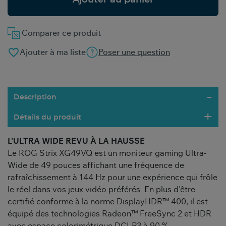
Ajouter au panier
Comparer ce produit
favorite_border
Ajouter à ma liste
Poser une question
Description
Détails du produit
L'ULTRA WIDE REVU À LA HAUSSE
Le ROG Strix XG49VQ est un moniteur gaming Ultra-
Wide de 49 pouces affichant une fréquence de
rafraîchissement à 144 Hz pour une expérience qui frôle
le réel dans vos jeux vidéo préférés. En plus d'être
certifié conforme à la norme DisplayHDR™ 400, il est
équipé des technologies Radeon™ FreeSync 2 et HDR