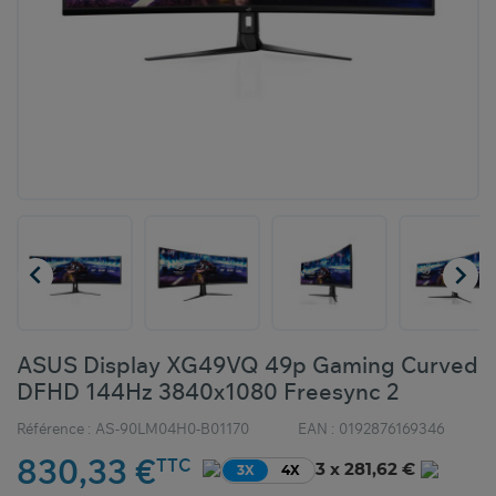


ASUS Display XG49VQ 49p Gaming Curved
DFHD 144Hz 3840x1080 Freesync 2
Référence :
AS-90LM04H0-B01170
EAN :
0192876169346
830,33 €
TTC
3 x 281,62 €
3X
4X