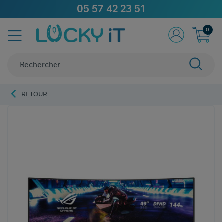
05 57 42 23 51
0
RETOUR