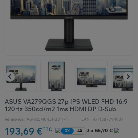


ASUS VA279QGS 27p IPS WLED FHD 16:9
120Hz 350cd/m2 1ms HDMI DP D-Sub
Référence :
AS-90LM04J1-B01171
EAN :
4711387794937
193,69 €
TTC
3 x 65,70 €
3X
4X