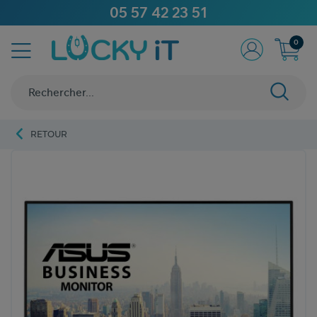
05 57 42 23 51
0
RETOUR