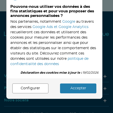
Pouvons-nous utiliser vos données à des
fins statistiques et pour vous proposer des
annonces personnalisées ?
Nos partenaires, notamment
Google
au travers
des services
Google Ads et Google Analytics
recueilleront ces données et utiliseront des
cookies pour mesurer les performances des
annonces et les personnaliser ainsi que pour
établir des statistiques sur le comportement des
visiteurs du site. Découvrez comment ces
32, avenue Haussmann
33390 BLAYE
Lundi
14h-18h
Mardi à vendredi
8h30-12h00 - 14h-18h
données sont utilisées sur notre
politique de
Le Samedi
9h30 - 12h30
confidentialité des données
Déclaration des cookies mise à jour le :
19/02/2026
Votre compte
Produits
Configurer
Accepter
Notre société