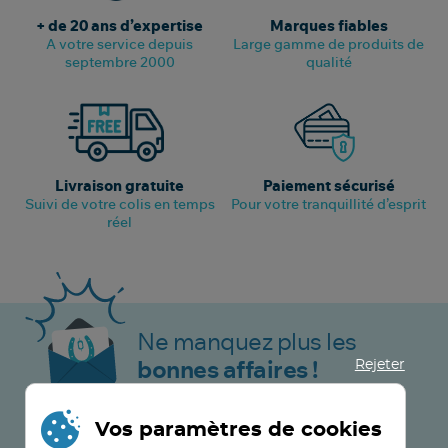
+ de 20 ans d’expertise
Marques fiables
A votre service depuis
Large gamme de produits de
septembre 2000
qualité
Livraison gratuite
Paiement sécurisé
Suivi de votre colis en temps
Pour votre tranquillité d’esprit
réel
Ne manquez plus les
Rejeter
bonnes affaires !
Vos paramètres de cookies
JE M’INSCRIS MAINTENANT !