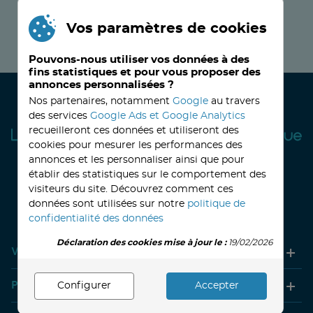
Vos paramètres de cookies
JE M’INSCRIS MAINTENANT !
Pouvons-nous utiliser vos données à des
fins statistiques et pour vous proposer des
annonces personnalisées ?
Nos partenaires, notamment
Google
au travers
des services
Google Ads et Google Analytics
recueilleront ces données et utiliseront des
cookies pour mesurer les performances des
annonces et les personnaliser ainsi que pour
établir des statistiques sur le comportement des
visiteurs du site. Découvrez comment ces
32, avenue Haussmann
33390 BLAYE
Lundi
14h-18h
Mardi à vendredi
8h30-12h00 - 14h-18h
données sont utilisées sur notre
politique de
Le Samedi
9h30 - 12h30
confidentialité des données
Déclaration des cookies mise à jour le :
19/02/2026
Votre compte
Produits
Configurer
Accepter