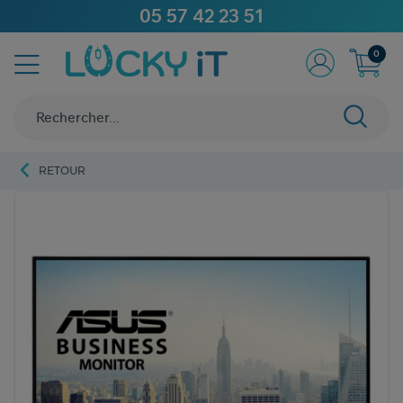
05 57 42 23 51
0
RETOUR