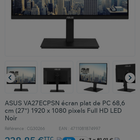


ASUS VA27ECPSN écran plat de PC 68,6
cm (27") 1920 x 1080 pixels Full HD LED
Noir
Référence :
CG30266
EAN :
4711081874997
TTC