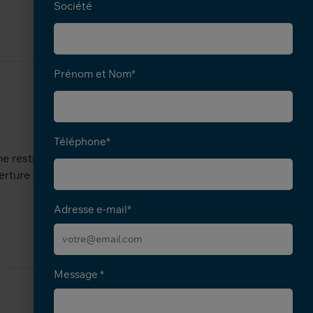
Société
Prénom et Nom*
Téléphone*
 restitution des couleurs parfaitement
erture sRGB et 99 % de l'espace
Adresse e-mail*
Message *