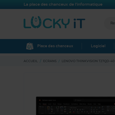
La place des chanceux de l'informatique
Place des chanceux
Logiciel
ACCUEIL
ECRANS
LENOVO THINKVISION T27QD-40 