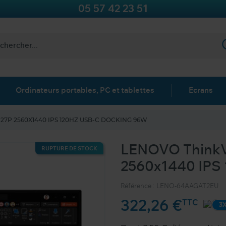
05 57 42 23 51
Ordinateurs portables, PC et tablettes
Ecrans
27P 2560X1440 IPS 120HZ USB-C DOCKING 96W
LENOVO ThinkV
RUPTURE DE STOCK
2560x1440 IPS
Référence :
LENO-64AAGAT2EU
322,26 €
TTC
3