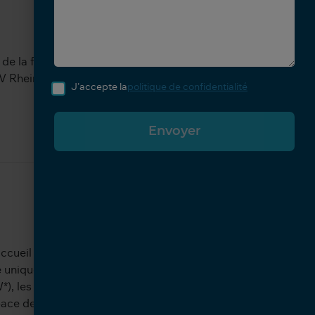
de la fatigue oculaire grâce à la
TÜV Rheinland Eye Comfort.
J'accepte la
politique de confidentialité
accueil ThinkVision offrent un hub USB et
e unique qui fournit simultanément
*), les données et l’affichage, ce qui est
pace de travail numérique.