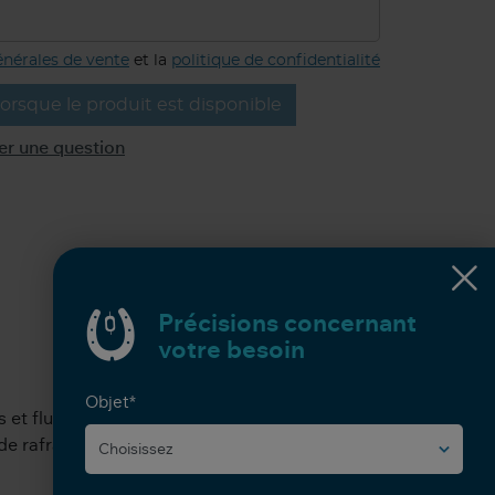
énérales de vente
et la
politique de confidentialité
orsque le produit est disponible
er une question
Précisions concernant
votre besoin
Objet*
s et fluides sur l’écran IPS avec sa
de rafraîchissement variable de 48 à