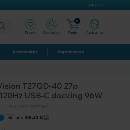
CONTACT
0
Favoris
Connexion
Panier
Assistance
Accessoires
Imprimantes
ision T27QD-40 27p
 120Hz USB-C docking 96W
EAN :
0198156756008
3 x 109,30 €
X
4X