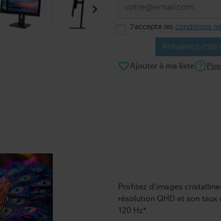

J'accepte les
conditions g
Prévenez-moi l
favorite_border
Ajouter à ma liste
Pos
Profitez d’images cristalline
résolution QHD et son taux 
120 Hz*.