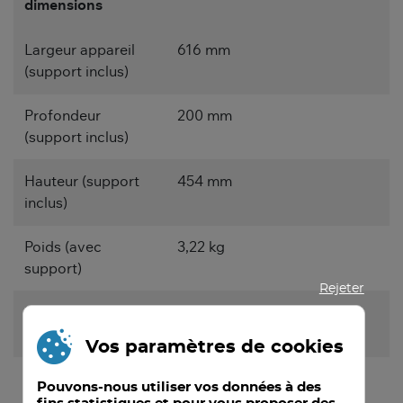
dimensions
Largeur appareil
616 mm
(support inclus)
Profondeur
200 mm
(support inclus)
Hauteur (support
454 mm
inclus)
Poids (avec
3,22 kg
support)
Rejeter
Largeur (sans
616 mm
support)
Vos paramètres de cookies
Profondeur (sans
33 mm
Pouvons-nous utiliser vos données à des
support)