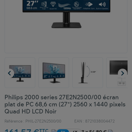


Philips 2000 series 27E2N2500/00 écran
plat de PC 68,6 cm (27") 2560 x 1440 pixels
Quad HD LCD Noir
Référence :
PHIL-27E2N2500/00
EAN :
8721038004472
TTC