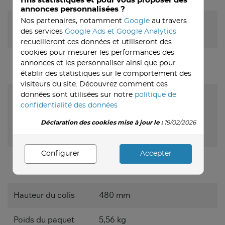
fins statistiques et pour vous proposer des
annonces personnalisées ?
Nos partenaires, notamment
Google
au travers
Hauteur (sans
359 mm
des services
Google Ads et Google Analytics
support)
recueilleront ces données et utiliseront des
cookies pour mesurer les performances des
Poids (sans
2,85 kg
annonces et les personnaliser ainsi que pour
support)
établir des statistiques sur le comportement des
visiteurs du site. Découvrez comment ces
données sont utilisées sur notre
politique de
Informations sur
confidentialité des données
l'emballage
Déclaration des cookies mise à jour le :
19/02/2026
Largeur du colis
6900 mm
Configurer
Accepter
Profondeur du
124 mm
colis
Hauteur du colis
480 mm
Poids du paquet
5,56 kg