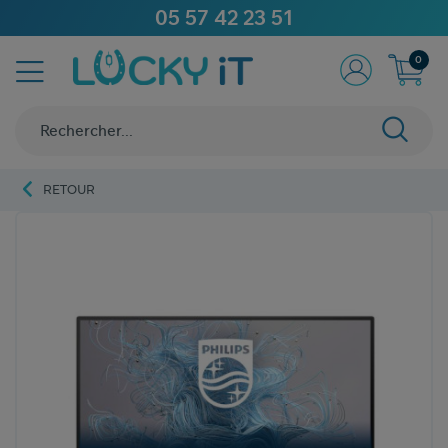
05 57 42 23 51
0
RETOUR