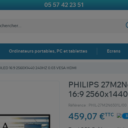
05 57 42 23 51
Ordinateurs portables, PC et tablettes
Ecrans
LED 16:9 2560X1440 240HZ 0.03 VESA HDMI
PHILIPS 27M2N
16:9 2560x1440
Référence :
PHIL-27M2N6501L/00
459,07 €
TTC
3