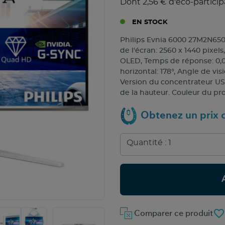
Dont 2,56 € d'éco-particip
EN STOCK
Philips Evnia 6000 27M2N6501L/
de l'écran: 2560 x 1440 pixe
OLED, Temps de réponse: 0,03
horizontal: 178°, Angle de vis
Version du concentrateur USB
de la hauteur. Couleur du pro
Obtenez un prix c
favorite_border
Comparer ce produit