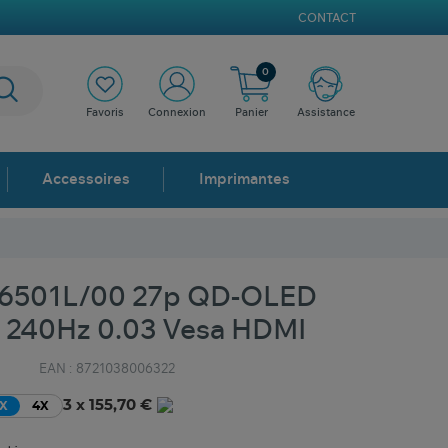
CONTACT
0
Favoris
Connexion
Panier
Assistance
Accessoires
Imprimantes
6501L/00 27p QD-OLED
 240Hz 0.03 Vesa HDMI
EAN :
8721038006322
3 x 155,70 €
X
4X