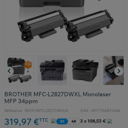


BROTHER MFC-L2827DWXL Monolaser
MFP 34ppm
Référence :
BROT-MFCL2827DWXLR
EAN :
4977766831444
319,97 €
TTC
3 x 108,53 €
3X
4X