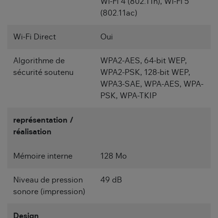
Wi-Fi 4 (802.11n), Wi-Fi 5
(802.11ac)
Wi-Fi Direct
Oui
Algorithme de
WPA2-AES, 64-bit WEP,
sécurité soutenu
WPA2-PSK, 128-bit WEP,
WPA3-SAE, WPA-AES, WPA-
PSK, WPA-TKIP
représentation /
réalisation
Mémoire interne
128 Mo
Niveau de pression
49 dB
sonore (impression)
Design