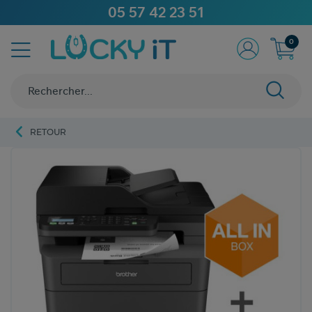
05 57 42 23 51
0
RETOUR