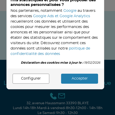
fins statistiques et pour vous proposer des
annonces personnalisées ?
Nos partenaires, notamment
Google
au travers
des services
Google Ads et Google Analytics
Ne manquez plus les
recueilleront ces données et utiliseront des
cookies pour mesurer les performances des
bonnes affaires !
annonces et les personnaliser ainsi que pour
établir des statistiques sur le comportement des
visiteurs du site. Découvrez comment ces
JE M’INSCRIS MAINTENANT !
données sont utilisées sur notre
politique de
confidentialité des données
Déclaration des cookies mise à jour le :
19/02/2026
Configurer
Accepter
32, avenue Haussmann
33390 BLAYE
Lundi
14h-18h
Mardi à vendredi
8h30-12h00 - 14h-18h
Le Samedi
9h30 - 12h30