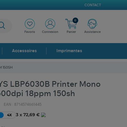
CONTACT
0
Favoris
Connexion
Panier
Assistance
Accessoires
Imprimantes
M 150SH
S LBP6030B Printer Mono
600dpi 18ppm 150sh
EAN :
8714574661445
3 x 72,69 €
X
4X