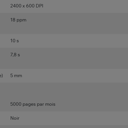
2400 x 600 DPI
18 ppm
10 s
7,8 s
e)
5 mm
5000 pages par mois
Noir