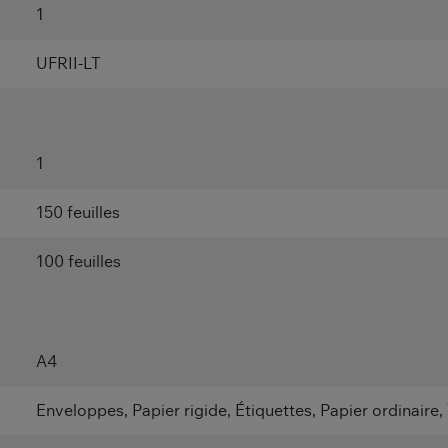
1
UFRII-LT
1
150 feuilles
100 feuilles
A4
Enveloppes, Papier rigide, Étiquettes, Papier ordinaire