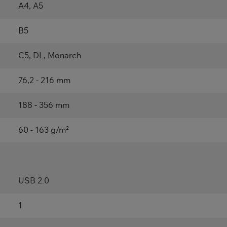
A4, A5
B5
C5, DL, Monarch
76,2 - 216 mm
188 - 356 mm
60 - 163 g/m²
USB 2.0
1