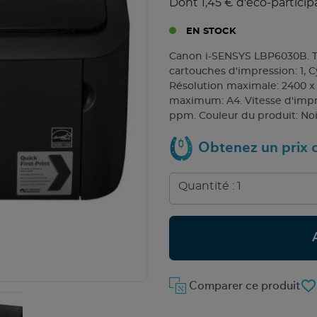
Dont 1,45 € d'éco-particip
EN STOCK
Canon i-SENSYS LBP6030B. T
cartouches d'impression: 1, 
Résolution maximale: 2400 x 6
maximum: A4. Vitesse d'impre
ppm. Couleur du produit: Noi
Obtenez un prix c
favorite_border
Comparer ce produit