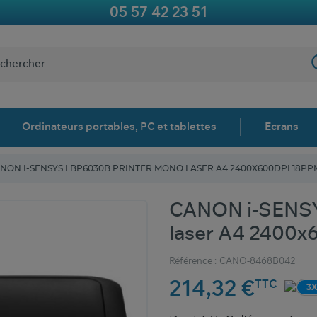
05 57 42 23 51
Ordinateurs portables, PC et tablettes
Ecrans
NON I-SENSYS LBP6030B PRINTER MONO LASER A4 2400X600DPI 18PP
CANON i-SENSY
laser A4 2400x
Référence :
CANO-8468B042
214,32 €
TTC
3