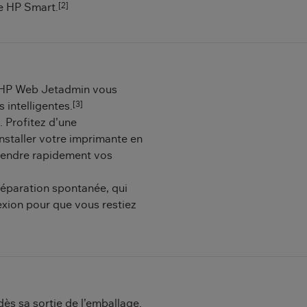
[2]
e HP Smart.
n. HP Web Jetadmin vous
[3]
s intelligentes.
. Profitez d’une
installer votre imprimante en
prendre rapidement vos
 réparation spontanée, qui
exion pour que vous restiez
dès sa sortie de l’emballage.