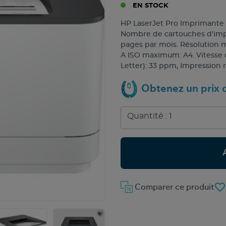
EN STOCK
HP LaserJet Pro Imprimante 
Nombre de cartouches d'impr
pages par mois. Résolution ma
A ISO maximum: A4. Vitesse d
Letter): 33 ppm, Impression r
Obtenez un prix c
favorite_border
Comparer ce produit