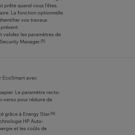
t prête quand vous l’êtes.
ire. La fonction optionnelle
hentifier vos travaux
 présent.
et validez les paramètres de
[5]
Security Manager.
er EcoSmart avec
pier. Le paramètre recto-
o-verso pour réduire de
[6]
ité grâce à Energy Star.
echnologie HP Auto-
rgie et les coûts de