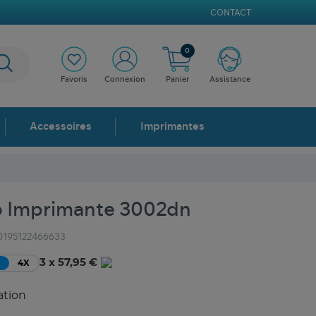
CONTACT
0
Favoris
Connexion
Panier
Assistance
Accessoires
Imprimantes
o Imprimante 3002dn
0195122466633
3 x 57,95 €
X
4X
ation