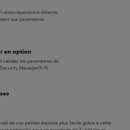
Fi auto-réparatrice détecte
uement aux paramètres
r en option
et validez les paramètres de
[5]
[5]
 Security Manager
ipes
vail de vos petites équipes plus facile grâce à cette
aser optimisée pour un maximum de 7 utilisateurs.