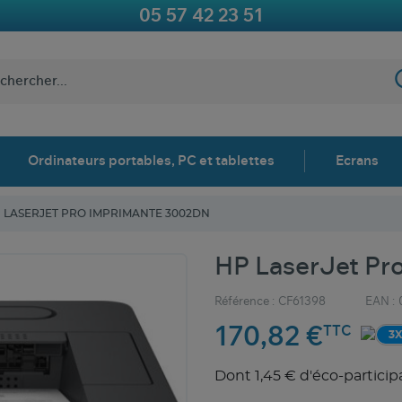
05 57 42 23 51
Ordinateurs portables, PC et tablettes
Ecrans
 LASERJET PRO IMPRIMANTE 3002DN
HP LaserJet Pr
Référence :
CF61398
EAN :
170,82 €
TTC
3
Dont 1,45 € d'éco-particip