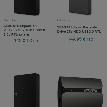
Mémoire
Mémoire
SEAGATE Expansion
SEAGATE Basic Portable
Portable 1To HDD USB3.0
Drive 2To HDD USB3.0 RTL
2.5p RTL extern
149,95 €
TTC
142,04 €
TTC
Comparer ce
Comparer ce
favorite_border
favorite_border
Favoris
Favoris
produit
produit