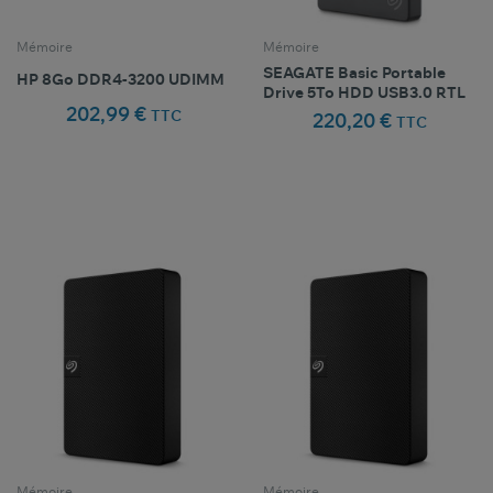
Mémoire
Mémoire
SEAGATE Basic Portable
HP 8Go DDR4-3200 UDIMM
Drive 5To HDD USB3.0 RTL
202,99 €
TTC
220,20 €
TTC
Comparer ce
Comparer ce
favorite_border
favorite_border
Favoris
Favoris
produit
produit
Mémoire
Mémoire