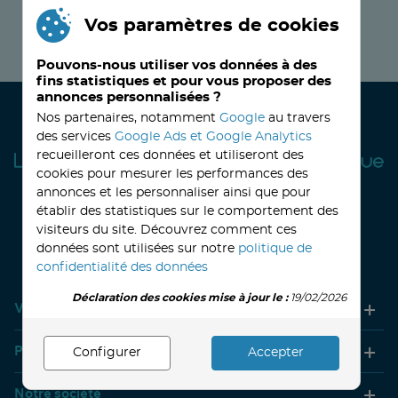
Vos paramètres de cookies
JE M’INSCRIS MAINTENANT !
Pouvons-nous utiliser vos données à des
fins statistiques et pour vous proposer des
annonces personnalisées ?
Nos partenaires, notamment
Google
au travers
des services
Google Ads et Google Analytics
recueilleront ces données et utiliseront des
cookies pour mesurer les performances des
annonces et les personnaliser ainsi que pour
établir des statistiques sur le comportement des
visiteurs du site. Découvrez comment ces
32, avenue Haussmann
33390 BLAYE
Lundi
14h-18h
Mardi à vendredi
8h30-12h00 - 14h-18h
données sont utilisées sur notre
politique de
Le Samedi
9h30 - 12h30
confidentialité des données
Déclaration des cookies mise à jour le :
19/02/2026
Votre compte
Produits
Configurer
Accepter
Notre société