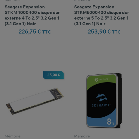
Seagate Expansion
Seagate Expansion
STKM4000400 disque dur
STKM5000400 disque dur
externe 4 To 2.5" 3.2 Gen 1
externe 5 To 2.5" 3.2 Gen 1
(3.1 Gen 1) Noir
(3.1 Gen 1) Noir
226,75 €
253,90 €
TTC
TTC
Comparer ce
Comparer ce
favorite_border
favorite_border
Favoris
Favoris
produit
produit
-15,00 €
Mémoire
Mémoire