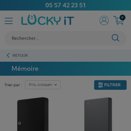
05 57 42 23 51
0
RETOUR
Mémoire
FILTRER
Trier par :