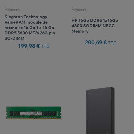
Mémoire
Mémoire
Kingston Technology
HP 16Go DDR5 1x16Go
ValueRAM module de
4800 SODIMM NECC
mémoire 16 Go 1 x 16 Go
Memory
DDR5 5600 MT/s 262-pin
SO-DIMM
200,69 €
TTC
199,98 €
TTC
Comparer ce
Comparer ce
favorite_border
favorite_border
Favoris
Favoris
produit
produit