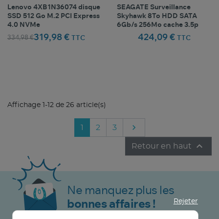
Lenovo 4XB1N36074 disque
SEAGATE Surveillance
SSD 512 Go M.2 PCI Express
Skyhawk 8To HDD SATA
4.0 NVMe
6Gb/s 256Mo cache 3.5p
319,98 €
424,09 €
334,98 €
TTC
TTC
Comparer ce
Comparer ce
favorite_border
favorite_border
Favoris
Favoris
produit
produit
Affichage 1-12 de 26 article(s)

Suivant
1
2
3

Retour en haut
Ne manquez plus les
Rejeter
bonnes affaires !