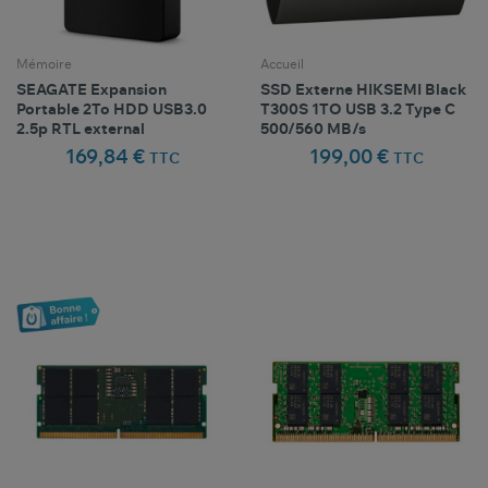
Mémoire
Accueil
SEAGATE Expansion
SSD Externe HIKSEMI Black
Portable 2To HDD USB3.0
T300S 1TO USB 3.2 Type C
2.5p RTL external
500/560 MB/s
169,84 €
199,00 €
TTC
TTC
Comparer ce
Comparer ce
favorite_border
favorite_border
Favoris
Favoris
produit
produit