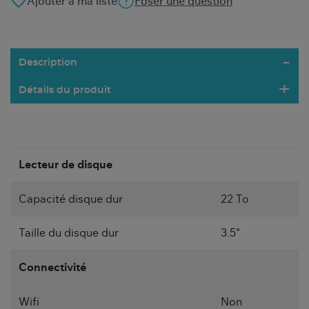
favorite_border
Ajouter à ma liste
Poser une question
Description
Détails du produit
Lecteur de disque
Capacité disque dur
22 To
Taille du disque dur
3.5"
Connectivité
Wifi
Non