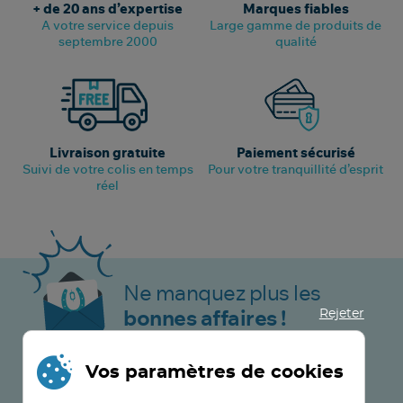
+ de 20 ans d’expertise
Marques fiables
A votre service depuis
Large gamme de produits de
septembre 2000
qualité
Livraison gratuite
Paiement sécurisé
Suivi de votre colis en temps
Pour votre tranquillité d’esprit
réel
Ne manquez plus les
Rejeter
bonnes affaires !
Vos paramètres de cookies
JE M’INSCRIS MAINTENANT !