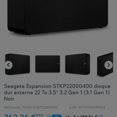


Seagate Expansion STKP22000400 disque
dur externe 22 To 3.5" 3.2 Gen 1 (3.1 Gen 1)
Noir
Référence :
SEAG-STKP22000400
EAN :
8719706045964
TTC