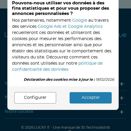
Pouvons-nous utiliser vos données à des
fins statistiques et pour vous proposer des
annonces personnalisées ?
Nos partenaires, notamment
Google
au travers
des services
Google Ads et Google Analytics
recueilleront ces données et utiliseront des
cookies pour mesurer les performances des
annonces et les personnaliser ainsi que pour
établir des statistiques sur le comportement des
visiteurs du site. Découvrez comment ces
32, avenue Haussmann
33390 BLAYE
Lundi
14h-18h
Mardi à vendredi
8h30-12h00 - 14h-18h
données sont utilisées sur notre
politique de
Le Samedi
9h30 - 12h30
confidentialité des données
Déclaration des cookies mise à jour le :
19/02/2026
Votre compte
Produits
Configurer
Accepter
Notre société
© 2026
LUCKY iT -
Une marque de 3S Technodistrib