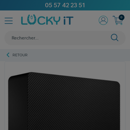
05 57 42 23 51
0
RETOUR